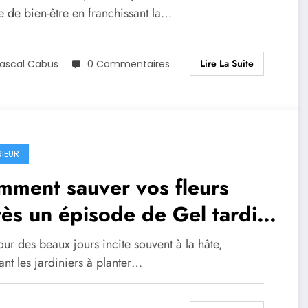
e de bien-être en franchissant la…
Lire La Suite
ascal Cabus
0 Commentaires
RIEUR
mment sauver vos fleurs
ès un épisode de Gel tardif
ttendu ?
our des beaux jours incite souvent à la hâte,
nt les jardiniers à planter…