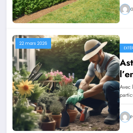
22 mars 2026
EXTÉ
Ast
l’e
Avec l
partic
P