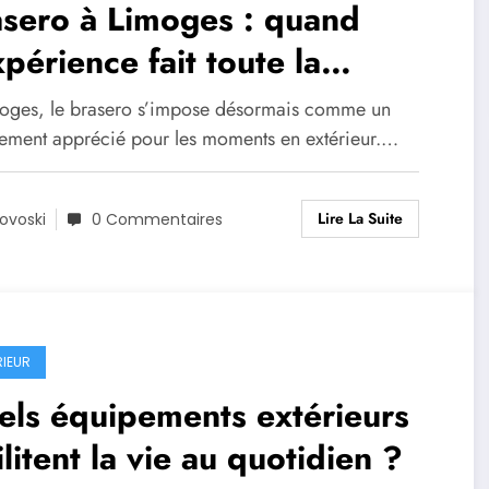
sero à Limoges : quand
xpérience fait toute la
férence sur le résultat final
oges, le brasero s’impose désormais comme un
ement apprécié pour les moments en extérieur.…
Lire La Suite
ovoski
0 Commentaires
RIEUR
ls équipements extérieurs
ilitent la vie au quotidien ?