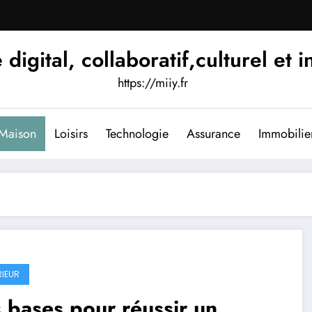
igital, collaboratif,culturel et i
https://miiy.fr
Maison
Loisirs
Technologie
Assurance
Immobilie
RIEUR
 bases pour réussir un