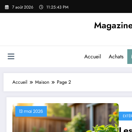
Aller
7 août 2026
11:25:44 PM
au
contenu
Magazine d
Accueil
Achats
Accueil
Maison
Page 2
13 mai 2026
EXTÉ
Les