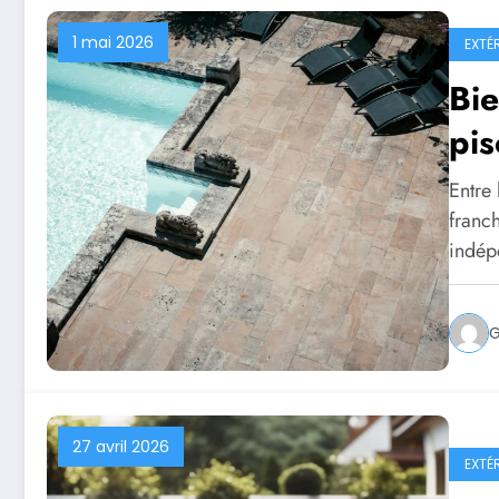
1 mai 2026
EXTÉ
Bie
pis
Entre 
franch
indép
27 avril 2026
EXTÉ