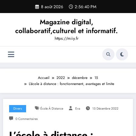
Aller
8 août 2026
2:56:41 PM
au
contenu
Magazine digital,
collaboratif,culturel et informatif.
https://miiy.fr
Accueil
2022
décembre
15
L’école à distance : fonctionnement, avantages et limite
Divers
École À Distance
Eva
15 Décembre 2022
0 Commentaires
L’école à distance :