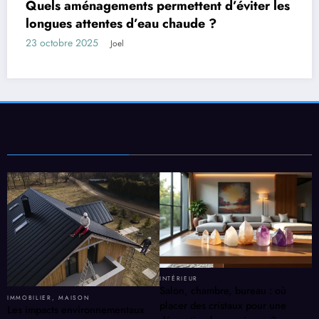
es
Les facteurs qui influencent la durée de ven
d’un bien
13 octobre 2025
Joel
INTÉRIEUR
Salon, chambre, bureau : où
IMMOBILIER
,
MAISON
placer des cristaux pour une
Les impacts environnementaux