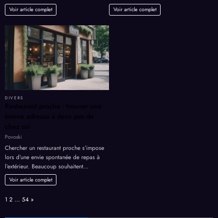
Voir article complet
Voir article complet
DIVERS
Restaurant proche : trouver une
bonne adresse à deux pas de
chez soi
Povoski
Chercher un restaurant proche s’impose
lors d’une envie spontanée de repas à
l’extérieur. Beaucoup souhaitent…
Voir article complet
Page:
Next
1
2
…
54
»