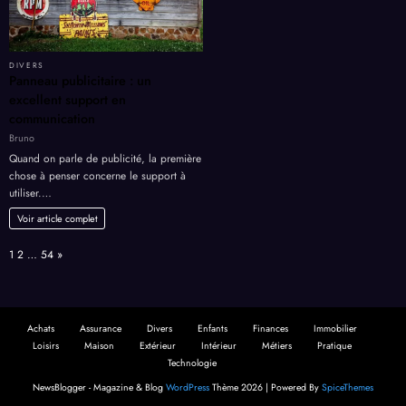
DIVERS
Panneau publicitaire : un
excellent support en
communication
Bruno
Quand on parle de publicité, la première
chose à penser concerne le support à
utiliser.…
Voir article complet
Page:
Next
1
2
…
54
»
Achats
Assurance
Divers
Enfants
Finances
Immobilier
Loisirs
Maison
Extérieur
Intérieur
Métiers
Pratique
Technologie
NewsBlogger - Magazine & Blog
WordPress
Thème 2026 | Powered By
SpiceThemes