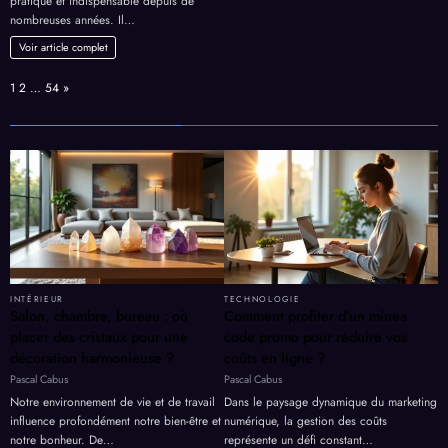
pratique et indispensable depuis de
nombreuses années. Il…
Voir article complet
Page:
Next
1
2
…
54
»
INTÉRIEUR
TECHNOLOGIE
Salon, chambre, bureau : où
Comment profiter d’un minea
placer des cristaux pour une
code promo pour réduire vos
décoration harmonieuse ?
coûts en ligne ?
Pascal Cabus
Pascal Cabus
Notre environnement de vie et de travail
Dans le paysage dynamique du marketing
influence profondément notre bien-être et
numérique, la gestion des coûts
notre bonheur. De…
représente un défi constant…