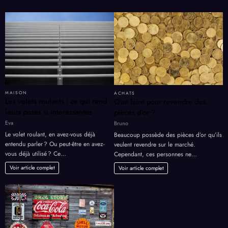
MAISON
ACHATS
Les volets roulants : ce qui rend
Que faire pour revendre des
leurs poses si intéressantes
pièces d’or ?
Eva
Bruno
Le volet roulant, en avez-vous déjà
Beaucoup possède des pièces d’or qu’ils
entendu parler ? Ou peut-être en avez-
veulent revendre sur le marché.
vous déjà utilisé ? Ce…
Cependant, ces personnes ne…
Voir article complet
Voir article complet