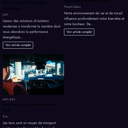
décoration harmonieuse ?
des solutions d’isolation
Pascal Cabus
modernes
Notre environnement de vie et de travail
Joel
influence profondément notre bien-être et
L’essor des solutions d’isolation
notre bonheur. De…
modernes a transformé la manière dont
nous abordons la performance
Voir article complet
énergétique…
Voir article complet
MÉTIERS
Tout savoir sur les services de
TAXI
Eva
Les taxis sont un moyen de transport