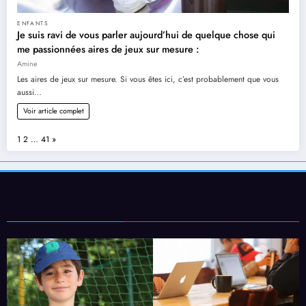
ENFANTS
Je suis ravi de vous parler aujourd’hui de quelque chose qui
me passionnées aires de jeux sur mesure :
Amine
Les aires de jeux sur mesure. Si vous êtes ici, c’est probablement que vous
aussi…
Voir article complet
Page:
Next
1
2
…
41
»