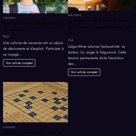
MÉTIERS
LOISIRS
La rédaction de brèves structure-t-
Découvrir le monde en colonie
elle toujours l’acquisition de trafic
de vacances
?
Rojo
Zoé
Une colonie de vacances est un séjour
L’algorithme valorise l’exhaustivité. Le
de découverte et d’exploit. Participer à
lecteur, lui, exige la fulgurance. Cette
ce voyage…
tension permanente dicte l’évolution
Voir article complet
des…
Voir article complet
LOISIRS
Stimulez vos neurones avec un