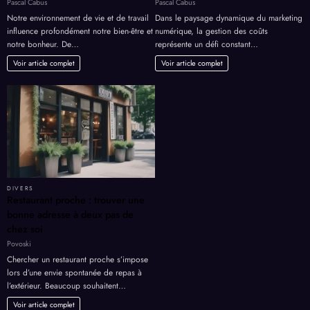
Pascal Cabus
Pascal Cabus
Notre environnement de vie et de travail
Dans le paysage dynamique du marketing
influence profondément notre bien-être et
numérique, la gestion des coûts
notre bonheur. De…
représente un défi constant…
Voir article complet
Voir article complet
DIVERS
Restaurant proche : trouver une
bonne adresse à deux pas de
chez soi
Povoski
Chercher un restaurant proche s’impose
lors d’une envie spontanée de repas à
l’extérieur. Beaucoup souhaitent…
Voir article complet