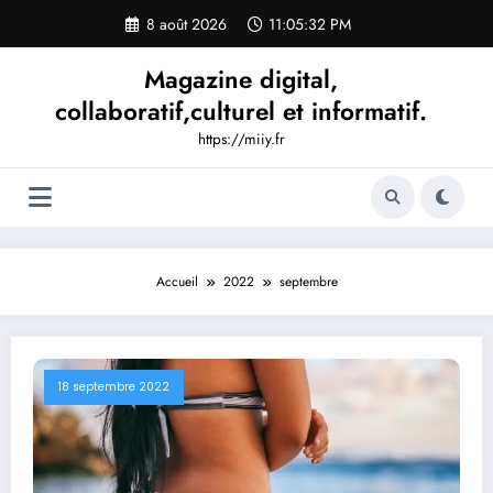
Aller
8 août 2026
11:05:33 PM
au
contenu
Magazine digital,
collaboratif,culturel et informatif.
https://miiy.fr
Accueil
2022
septembre
18 septembre 2022