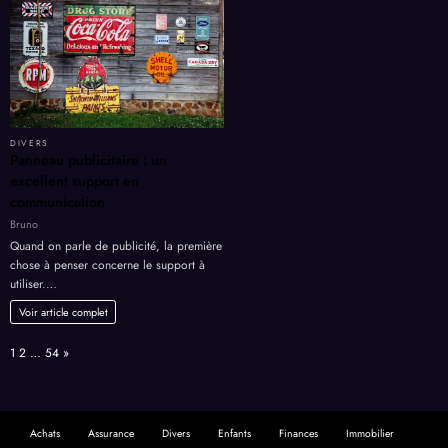
DIVERS
Panneau publicitaire : un
excellent support en
communication
Bruno
Quand on parle de publicité, la première
chose à penser concerne le support à
utiliser.…
Voir article complet
Page:
Next
1
2
…
54
»
Achats
Assurance
Divers
Enfants
Finances
Immobilier