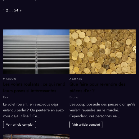
Page:
Next
1
2
…
54
»
MAISON
ACHATS
Les volets roulants : ce qui rend
Que faire pour revendre des
leurs poses si intéressantes
pièces d’or ?
Eva
Bruno
Le volet roulant, en avez-vous déjà
Beaucoup possède des pièces d’or qu’ils
entendu parler ? Ou peut-être en avez-
veulent revendre sur le marché.
vous déjà utilisé ? Ce…
Cependant, ces personnes ne…
Voir article complet
Voir article complet