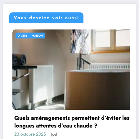
Vous devriez voir aussi
DIVERS
nts permettent d’éviter les
Les facteurs qui 
s d’eau chaude ?
d’un bien
13 octobre 2025
l
Joel