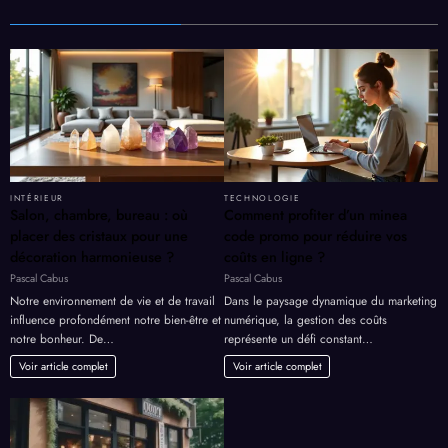
INTÉRIEUR
TECHNOLOGIE
Salon, chambre, bureau : où
Comment profiter d’un minea
placer des cristaux pour une
code promo pour réduire vos
décoration harmonieuse ?
coûts en ligne ?
Pascal Cabus
Pascal Cabus
Notre environnement de vie et de travail
Dans le paysage dynamique du marketing
influence profondément notre bien-être et
numérique, la gestion des coûts
notre bonheur. De…
représente un défi constant…
Voir article complet
Voir article complet