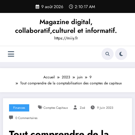
Aller
9 août 2026
2:10:18 AM
au
contenu
Magazine digital,
collaboratif,culturel et informatif.
https://miiy.fr
Accueil
2023
juin
9
Tout comprendre de la comptabilisation des comptes de capitaux
Finances
Comptes Capitaux
Zoé
9 Juin 2023
0 Commentaires
Tout comprendre de la