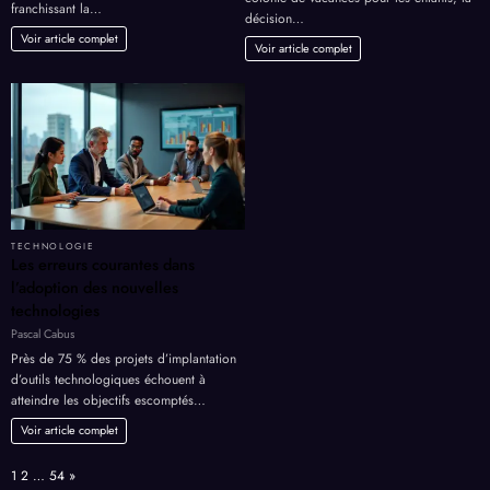
franchissant la…
décision…
Voir article complet
Voir article complet
TECHNOLOGIE
Les erreurs courantes dans
l’adoption des nouvelles
technologies
Pascal Cabus
Près de 75 % des projets d’implantation
d’outils technologiques échouent à
atteindre les objectifs escomptés…
Voir article complet
Page:
Next
1
2
…
54
»