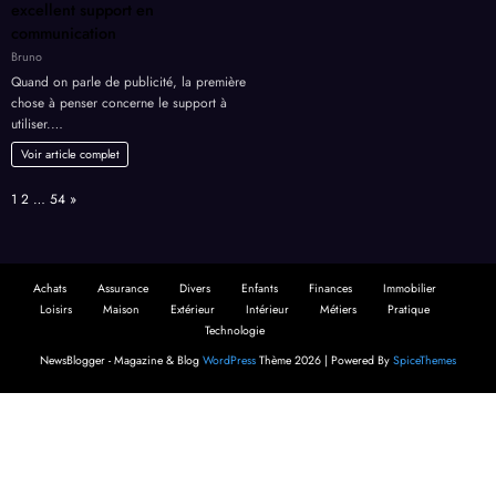
excellent support en
communication
Bruno
Quand on parle de publicité, la première
chose à penser concerne le support à
utiliser.…
Voir article complet
Page:
Next
1
2
…
54
»
Achats
Assurance
Divers
Enfants
Finances
Immobilier
Loisirs
Maison
Extérieur
Intérieur
Métiers
Pratique
Technologie
NewsBlogger - Magazine & Blog
WordPress
Thème 2026 | Powered By
SpiceThemes