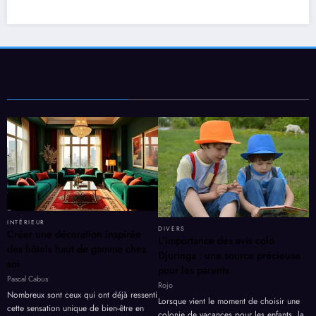
INTÉRIEUR
DIVERS
Créer une décoration inspirée
L’importance des avis colo
des hôtels haut de gamme chez
Djuringa : une source précieuse
soi
pour les parents
Pascal Cabus
Rojo
Nombreux sont ceux qui ont déjà ressenti
Lorsque vient le moment de choisir une
cette sensation unique de bien-être en
colonie de vacances pour les enfants, la