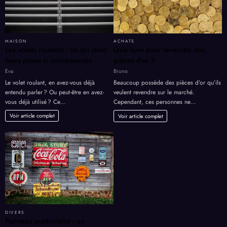
MAISON
ACHATS
Les volets roulants : ce qui rend
Que faire pour revendre des
leurs poses si intéressantes
pièces d’or ?
Eva
Bruno
Le volet roulant, en avez-vous déjà
Beaucoup possède des pièces d’or qu’ils
entendu parler ? Ou peut-être en avez-
veulent revendre sur le marché.
vous déjà utilisé ? Ce…
Cependant, ces personnes ne…
Voir article complet
Voir article complet
DIVERS
Panneau publicitaire : un