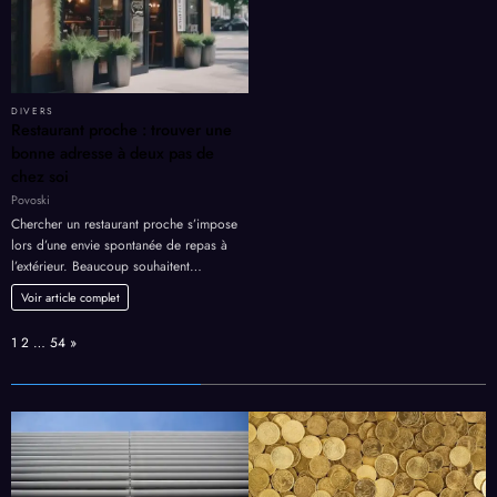
DIVERS
Restaurant proche : trouver une
bonne adresse à deux pas de
chez soi
Povoski
Chercher un restaurant proche s’impose
lors d’une envie spontanée de repas à
l’extérieur. Beaucoup souhaitent…
Voir article complet
Page:
Next
1
2
…
54
»