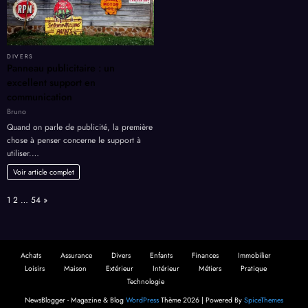
DIVERS
Panneau publicitaire : un
excellent support en
communication
Bruno
Quand on parle de publicité, la première
chose à penser concerne le support à
utiliser.…
Voir article complet
Page:
Next
1
2
…
54
»
Achats
Assurance
Divers
Enfants
Finances
Immobilier
Loisirs
Maison
Extérieur
Intérieur
Métiers
Pratique
Technologie
NewsBlogger - Magazine & Blog
WordPress
Thème 2026 | Powered By
SpiceThemes