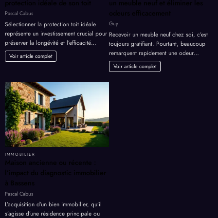
protection idéale de son toit
un meuble neuf et éliminer les
odeurs efficacement
Pascal Cabus
Guy
Sélectionner la protection toit idéale
représente un investissement crucial pour
Recevoir un meuble neuf chez soi, c’est
préserver la longévité et l’efficacité…
toujours gratifiant. Pourtant, beaucoup
remarquent rapidement une odeur…
Voir article complet
Voir article complet
IMMOBILIER
Maison ancienne ou récente :
l’impact du diagnostic immobilier
à Bassens
Pascal Cabus
L’acquisition d’un bien immobilier, qu’il
s’agisse d’une résidence principale ou