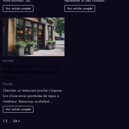
notre bonheur. De…
représente un défi constant…
Voir article complet
Voir article complet
DIVERS
Restaurant proche : trouver une
bonne adresse à deux pas de
chez soi
Povoski
Chercher un restaurant proche s’impose
lors d’une envie spontanée de repas à
l’extérieur. Beaucoup souhaitent…
Voir article complet
Page:
Next
1
2
…
54
»