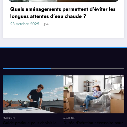
viter les
Les facteurs qui influencent la durée
d’un bien
13 octobre 2025
Joel
MAISON
MAISON
Guide pratique pour choisir la
Durée d’aération nécessaire pour