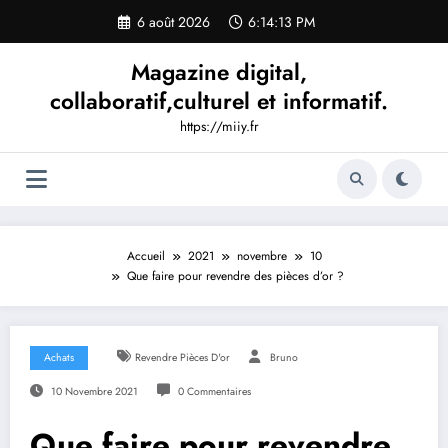
Aller
6 août 2026
6:14:14 PM
au
contenu
Magazine digital,
collaboratif,culturel et informatif.
https://miiy.fr
Accueil
2021
novembre
10
Que faire pour revendre des pièces d’or ?
Achats
Revendre Pièces D'or
Bruno
10 Novembre 2021
0 Commentaires
Que faire pour revendre