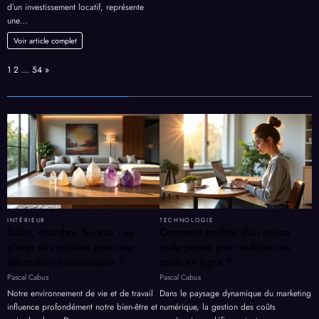
d’un investissement locatif, représente
une…
Voir article complet
Page:
Next
1
2
…
54
»
INTÉRIEUR
TECHNOLOGIE
Salon, chambre, bureau : où
Comment profiter d’un minea
placer des cristaux pour une
code promo pour réduire vos
décoration harmonieuse ?
coûts en ligne ?
Pascal Cabus
Pascal Cabus
Notre environnement de vie et de travail
Dans le paysage dynamique du marketing
influence profondément notre bien-être et
numérique, la gestion des coûts