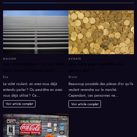
MAISON
ACHATS
Les volets roulants : ce qui rend
Que faire pour revendre des
leurs poses si intéressantes
pièces d’or ?
Eva
Bruno
Le volet roulant, en avez-vous déjà
Beaucoup possède des pièces d’or qu’ils
entendu parler ? Ou peut-être en avez-
veulent revendre sur le marché.
vous déjà utilisé ? Ce…
Cependant, ces personnes ne…
Voir article complet
Voir article complet