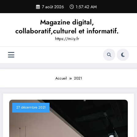
Aller
7 août 2026
1:57:43 AM
au
contenu
Magazine digital,
collaboratif,culturel et informatif.
https://miiy.fr
Accueil
2021
27 décembre 2021