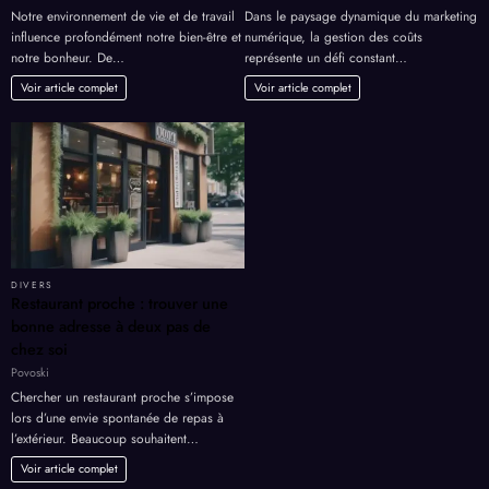
Notre environnement de vie et de travail
Dans le paysage dynamique du marketing
influence profondément notre bien-être et
numérique, la gestion des coûts
notre bonheur. De…
représente un défi constant…
Voir article complet
Voir article complet
DIVERS
Restaurant proche : trouver une
bonne adresse à deux pas de
chez soi
Povoski
Chercher un restaurant proche s’impose
lors d’une envie spontanée de repas à
l’extérieur. Beaucoup souhaitent…
Voir article complet