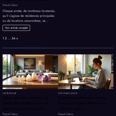
Pascal Cabus
Chaque année, de nombreux locataires,
qu’il s’agisse de résidences principales
ou de locations saisonnières, se…
Voir article complet
Page:
Next
1
2
…
54
»
INTÉRIEUR
TECHNOLOGIE
Salon, chambre, bureau : où
Comment profiter d’un minea
placer des cristaux pour une
code promo pour réduire vos
décoration harmonieuse ?
coûts en ligne ?
Pascal Cabus
Pascal Cabus