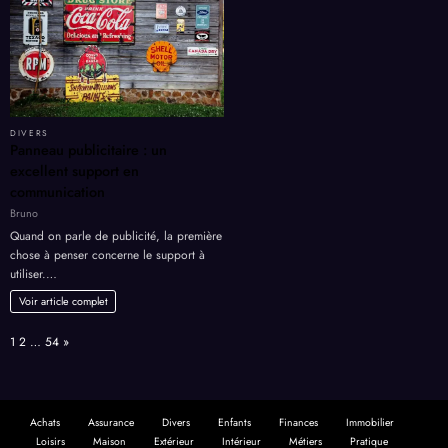
DIVERS
Panneau publicitaire : un
excellent support en
communication
Bruno
Quand on parle de publicité, la première
chose à penser concerne le support à
utiliser.…
Voir article complet
Page:
Next
1
2
…
54
»
Achats
Assurance
Divers
Enfants
Finances
Immobilier
Loisirs
Maison
Extérieur
Intérieur
Métiers
Pratique