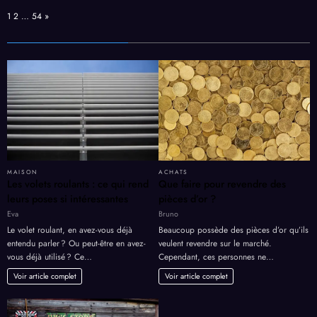
Page:
Next
1
2
…
54
»
MAISON
ACHATS
Les volets roulants : ce qui rend
Que faire pour revendre des
leurs poses si intéressantes
pièces d’or ?
Eva
Bruno
Le volet roulant, en avez-vous déjà
Beaucoup possède des pièces d’or qu’ils
entendu parler ? Ou peut-être en avez-
veulent revendre sur le marché.
vous déjà utilisé ? Ce…
Cependant, ces personnes ne…
Voir article complet
Voir article complet