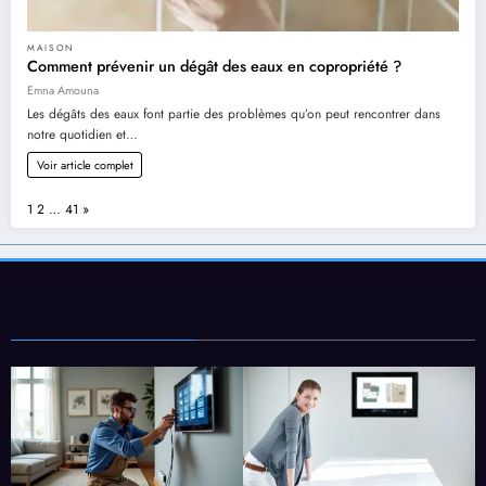
MAISON
Comment prévenir un dégât des eaux en copropriété ?
Emna Amouna
Les dégâts des eaux font partie des problèmes qu’on peut rencontrer dans
notre quotidien et…
Voir article complet
Page:
Next
1
2
…
41
»