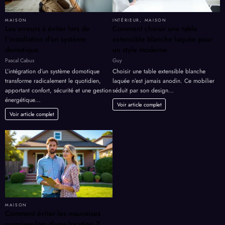
MAISON
INTÉRIEUR
,
MAISON
Les erreurs à éviter lors de
Comment choisir une table
l’installation d’un système
extensible blanche laquée pour
domotique
un style moderne
Pascal Cabus
Guy
L’intégration d’un système domotique
Choisir une table extensible blanche
transforme radicalement le quotidien,
laquée n’est jamais anodin. Ce mobilier
apportant confort, sécurité et une gestion
séduit par son design…
énergétique…
Voir article complet
Voir article complet
MAISON
Comment éviter les mauvaises
surprises lors d’une location ?