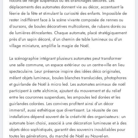
flocons de neige suspendus ou les branchages décorés. Les
déplacements des automates donnent vie au décor, accentuant la
féerie de la fête et stimulant la curiosité des enfants. Impossible de
rester indifférent face à la scène vivante composée de rennes ou
d’oursons, de boules décoratives multicolores, de rubans dorés ou
de lumières étincelantes. Chaque automate, placé stratégiquement
près d’un sapin décoré, d’un chemin de table lumineux ou d’un
village miniature, amplifie la magie de Noël.
La scénographie intégrant plusieurs automates peut transformer
une salle commune, un espace extérieur ou un centre-ville en lieu
spectaculaire. Leur présence inspire des idées déco originales,
mêlant objets lumineux, boules blanches translucides, photophores
et guirlande de Noël à micro led. Les automates animaux de noël
participent à cette alchimie, ajoutant du mouvement et du relief
entre les couronnes suspendues, les ampoules led dorées et les
guirlandes colorées. Les convives profitent ainsi d’un décor
immersif, aussi esthétique que divertissant. La réussite de ces
installations dépend souvent de la créativité des organisateurs : un
automate bien choisi, associé à une décoration lumineuse et à des
objets déco sophistiqués, garantit des souvenirs inoubliables pour
toutes les générations, du marché de Noël au Nouvel-an.