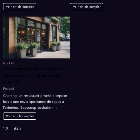
Voir article complet
Voir article complet
DIVERS
Restaurant proche : trouver une
bonne adresse à deux pas de
chez soi
Povoski
Chercher un restaurant proche s’impose
lors d’une envie spontanée de repas à
l’extérieur. Beaucoup souhaitent…
Voir article complet
Page:
Next
1
2
…
54
»