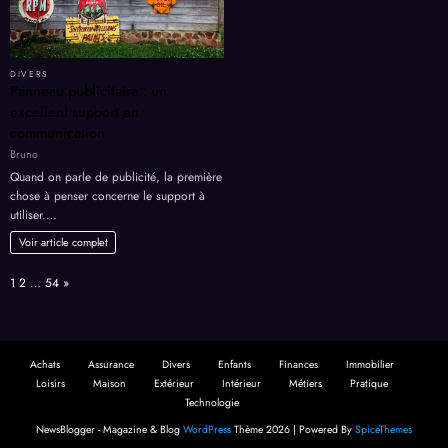
DIVERS
Panneau publicitaire : un
excellent support en
communication
Bruno
Quand on parle de publicité, la première
chose à penser concerne le support à
utiliser.…
Voir article complet
Page:
Next
1
2
…
54
»
Achats
Assurance
Divers
Enfants
Finances
Immobilier
Loisirs
Maison
Extérieur
Intérieur
Métiers
Pratique
Technologie
NewsBlogger - Magazine & Blog
WordPress
Thème 2026 | Powered By
SpiceThemes