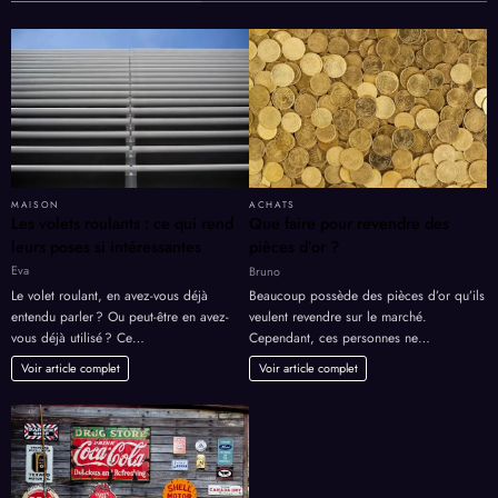
MAISON
ACHATS
Les volets roulants : ce qui rend
Que faire pour revendre des
leurs poses si intéressantes
pièces d’or ?
Eva
Bruno
Le volet roulant, en avez-vous déjà
Beaucoup possède des pièces d’or qu’ils
entendu parler ? Ou peut-être en avez-
veulent revendre sur le marché.
vous déjà utilisé ? Ce…
Cependant, ces personnes ne…
Voir article complet
Voir article complet