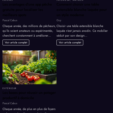
Les avantages d’une app pêche
Comment choisir une table
gratuite pour localiser les
extensible blanche laquée pour
meilleurs spots
un style moderne
Pascal Cabus
Guy
Chaque année, des millions de pêcheurs,
Choisir une table extensible blanche
qu’ils soient amateurs ou expérimentés,
laquée n’est jamais anodin. Ce mobilier
cherchent constamment à améliorer…
séduit par son design…
Voir article complet
Voir article complet
EXTÉRIEUR
Les bases pour réussir un potager
productif à domicile
Pascal Cabus
Chaque année, de plus en plus de foyers