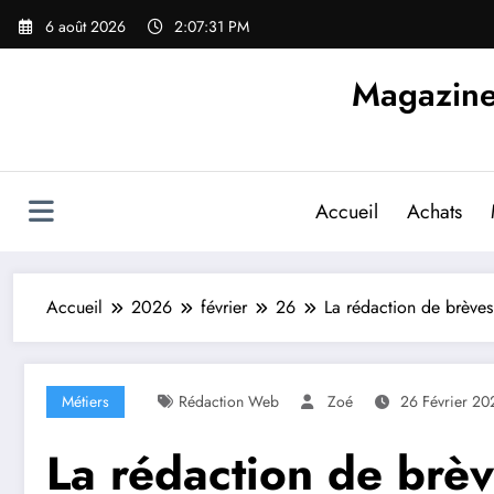
Aller
6 août 2026
2:07:32 PM
au
contenu
Magazine d
Accueil
Achats
Accueil
2026
février
26
La rédaction de brèves s
Métiers
Rédaction Web
Zoé
26 Février 20
La rédaction de brève