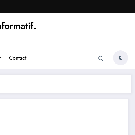
nformatif.
r
Contact
l