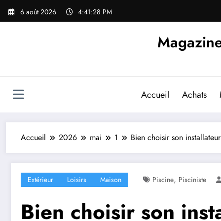
Aller
6 août 2026
4:41:30 PM
au
contenu
Magazine d
Accueil
Achats
Accueil
2026
mai
1
Bien choisir son installateu
,
Extérieur
Loisirs
Maison
Piscine
Pisciniste
Bien choisir son inst