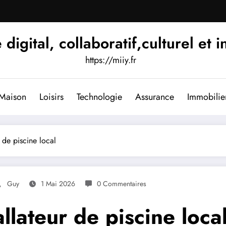
igital, collaboratif,culturel et i
https://miiy.fr
Maison
Loisirs
Technologie
Assurance
Immobilie
r de piscine local
Guy
1 Mai 2026
0 Commentaires
allateur de piscine loca