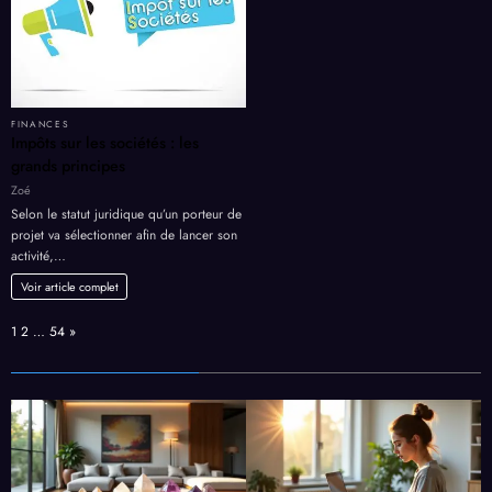
FINANCES
Impôts sur les sociétés : les
grands principes
Zoé
Selon le statut juridique qu’un porteur de
projet va sélectionner afin de lancer son
activité,…
Voir article complet
Page:
Next
1
2
…
54
»