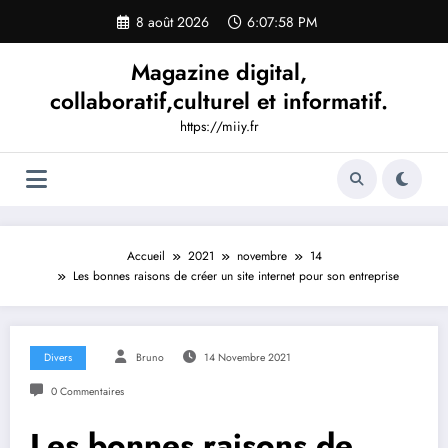
Aller
8 août 2026
6:07:59 PM
au
contenu
Magazine digital,
collaboratif,culturel et informatif.
https://miiy.fr
Accueil
2021
novembre
14
Les bonnes raisons de créer un site internet pour son entreprise
Divers
Bruno
14 Novembre 2021
0 Commentaires
Les bonnes raisons de