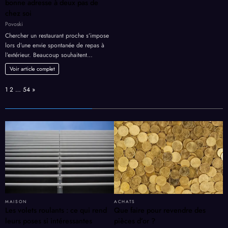
bonne adresse à deux pas de
chez soi
Povoski
Chercher un restaurant proche s’impose
lors d’une envie spontanée de repas à
l’extérieur. Beaucoup souhaitent…
Voir article complet
Page:
Next
1
2
…
54
»
MAISON
ACHATS
Les volets roulants : ce qui rend
Que faire pour revendre des
leurs poses si intéressantes
pièces d’or ?