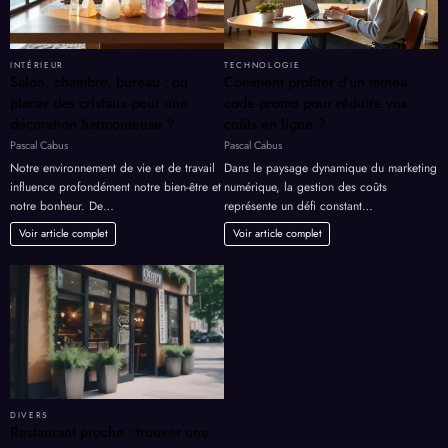
INTÉRIEUR
TECHNOLOGIE
Salon, chambre, bureau : où
Comment profiter d’un minea
placer des cristaux pour une
code promo pour réduire vos
décoration harmonieuse ?
coûts en ligne ?
Pascal Cabus
Pascal Cabus
Notre environnement de vie et de travail
Dans le paysage dynamique du marketing
influence profondément notre bien-être et
numérique, la gestion des coûts
notre bonheur. De…
représente un défi constant…
Voir article complet
Voir article complet
DIVERS
Restaurant proche : trouver une