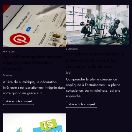
LOISIRS
MAISON
Les techniques pour intégrer la
Les meilleures applications pour
pleine conscience dans les
organiser votre décoration
séances en salle de sport
intérieure
Joel
Marise
Comprendre la pleine conscience
À l’ère du numérique, la décoration
appliquée à l’entraînement La pleine
intérieure s’est parfaitement intégrée dans
conscience, ou mindfulness, est une
notre quotidien grâce aux…
approche…
Voir article complet
Voir article complet