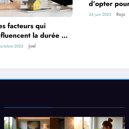
d’opter pour les objets
publicitaires sur
Rojo
24 juin 2025
mesure
Que 
e
si v
quel
11 févri