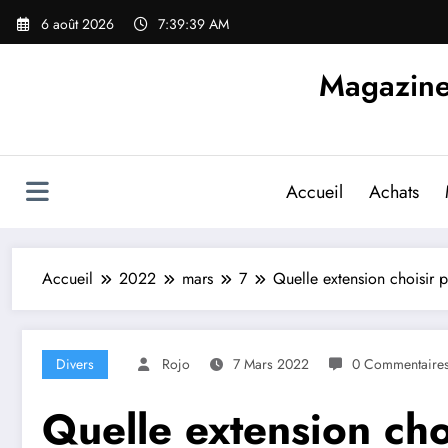
Aller
6 août 2026
7:39:40 AM
au
contenu
Magazine d
Accueil
Achats
Accueil
2022
mars
7
Quelle extension choisir p
Divers
Rojo
7 Mars 2022
0 Commentaire
Quelle extension choi