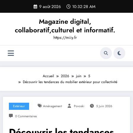
Aller
9 août 2026
10:32:29 AM
au
contenu
Magazine digital,
collaboratif,culturel et informatif.
https://miiy.fr
Accueil
2026
juin
5
Découvrir les tendances du mobilier extérieur pour collectivité
Extérieur
Aménagement
Povoski
5 Juin 2026
0 Commentaires
Découvrir les tendances