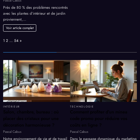
Pascal Cabus
Près de 80 % des problèmes rencontrés
avec les plantes d’intérieur et de jardin
proviennent,…
Voir article complet
Page:
Next
1
2
…
54
»
INTÉRIEUR
TECHNOLOGIE
Salon, chambre, bureau : où
Comment profiter d’un minea
placer des cristaux pour une
code promo pour réduire vos
décoration harmonieuse ?
coûts en ligne ?
Pascal Cabus
Pascal Cabus
Notre environnement de vie et de travail
Dans le paysage dynamique du marketing