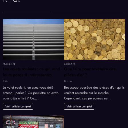
Page:
Next
1
2
…
54
»
MAISON
ACHATS
Les volets roulants : ce qui rend
Que faire pour revendre des
leurs poses si intéressantes
pièces d’or ?
Eva
Bruno
Le volet roulant, en avez-vous déjà
Beaucoup possède des pièces d’or qu’ils
entendu parler ? Ou peut-être en avez-
veulent revendre sur le marché.
vous déjà utilisé ? Ce…
Cependant, ces personnes ne…
Voir article complet
Voir article complet