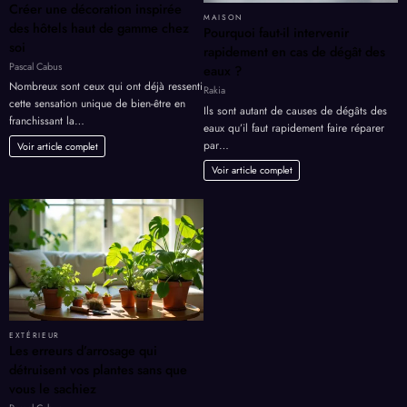
Créer une décoration inspirée
MAISON
des hôtels haut de gamme chez
Pourquoi faut-il intervenir
soi
rapidement en cas de dégât des
Pascal Cabus
eaux ?
Nombreux sont ceux qui ont déjà ressenti
Rakia
cette sensation unique de bien-être en
Ils sont autant de causes de dégâts des
franchissant la…
eaux qu’il faut rapidement faire réparer
par…
Voir article complet
Voir article complet
EXTÉRIEUR
Les erreurs d’arrosage qui
détruisent vos plantes sans que
vous le sachiez