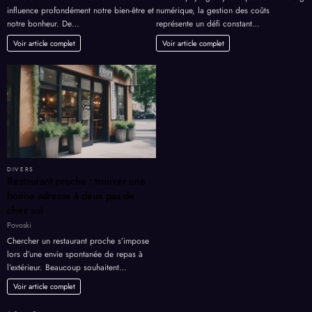
influence profondément notre bien-être et
numérique, la gestion des coûts
notre bonheur. De…
représente un défi constant…
Voir article complet
Voir article complet
DIVERS
Restaurant proche : trouver une
bonne adresse à deux pas de
chez soi
Povoski
Chercher un restaurant proche s’impose
lors d’une envie spontanée de repas à
l’extérieur. Beaucoup souhaitent…
Voir article complet