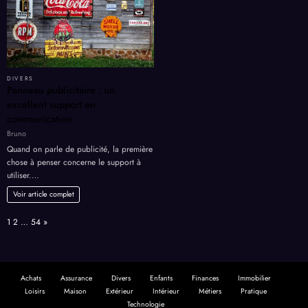
DIVERS
Panneau publicitaire : un
excellent support en
communication
Bruno
Quand on parle de publicité, la première
chose à penser concerne le support à
utiliser.…
Voir article complet
Page:
Next
1
2
…
54
»
Achats
Assurance
Divers
Enfants
Finances
Immobilier
Loisirs
Maison
Extérieur
Intérieur
Métiers
Pratique
Technologie