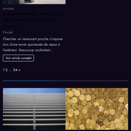
DIVERS
Restaurant proche : trouver une
bonne adresse à deux pas de
chez soi
Povoski
Chercher un restaurant proche s’impose
lors d’une envie spontanée de repas à
l’extérieur. Beaucoup souhaitent…
Voir article complet
Page:
Next
1
2
…
54
»