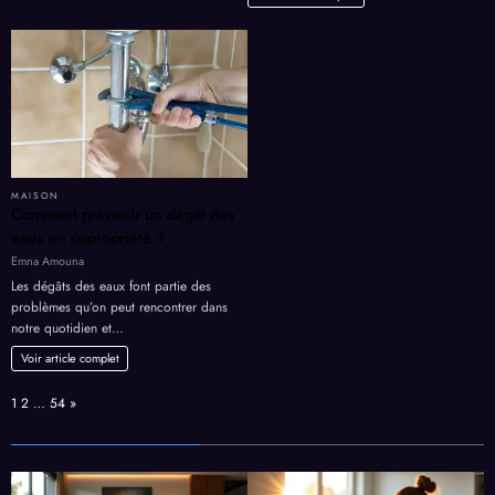
MAISON
Comment prévenir un dégât des
eaux en copropriété ?
Emna Amouna
Les dégâts des eaux font partie des
problèmes qu’on peut rencontrer dans
notre quotidien et…
Voir article complet
Page:
Next
1
2
…
54
»