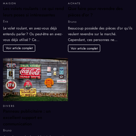
MAISON
ACHATS
Les volets roulants : ce qui rend
Que faire pour revendre des
leurs poses si intéressantes
pièces d’or ?
Eva
Bruno
Le volet roulant, en avez-vous déjà
Beaucoup possède des pièces d’or qu’ils
entendu parler ? Ou peut-être en avez-
veulent revendre sur le marché.
vous déjà utilisé ? Ce…
Cependant, ces personnes ne…
Voir article complet
Voir article complet
DIVERS
Panneau publicitaire : un
excellent support en
communication
Bruno