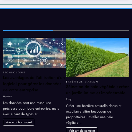
TECHNOLOGIE
Les avantages de l’utilisation d’un
EXTÉRIEUR
,
MAISON
logiciel pour gérer les données
Sélection de haie végétale : créer
de votre entreprise
un jardin intime et impénétrable
Aymen
Guy
Les données sont une ressource
Créer une barrière naturelle dense et
précieuse pour toute entreprise, mais
occultante attire beaucoup de
avec autant de types et…
propriétaires. Installer une haie
Voir article complet
végétale…
Voir article complet