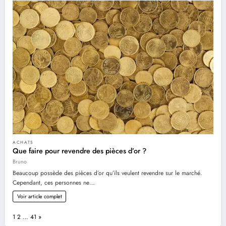
ACHATS
Que faire pour revendre des pièces d’or ?
Bruno
Beaucoup possède des pièces d’or qu’ils veulent revendre sur le marché.
Cependant, ces personnes ne…
Voir article complet
Page:
Next
1
2
…
41
»