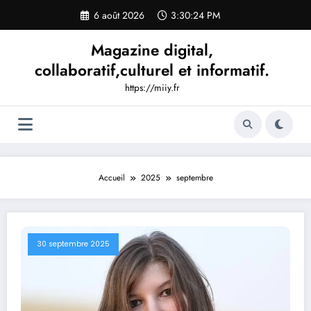
Aller
6 août 2026
3:30:26 PM
au
contenu
Magazine digital,
collaboratif,culturel et informatif.
https://miiy.fr
Accueil
2025
septembre
30 septembre 2025