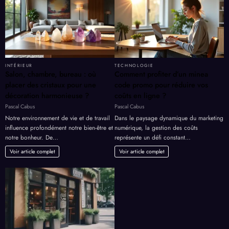
INTÉRIEUR
TECHNOLOGIE
Salon, chambre, bureau : où
Comment profiter d’un minea
placer des cristaux pour une
code promo pour réduire vos
décoration harmonieuse ?
coûts en ligne ?
Pascal Cabus
Pascal Cabus
Notre environnement de vie et de travail
Dans le paysage dynamique du marketing
influence profondément notre bien-être et
numérique, la gestion des coûts
notre bonheur. De…
représente un défi constant…
Voir article complet
Voir article complet