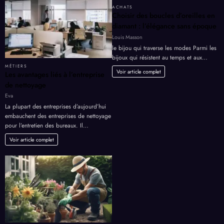
ACHATS
Choisir des boucles d’oreilles en
diamant : l’élégance sans époque
Louis Masson
le bijou qui traverse les modes Parmi les
bijoux qui résistent au temps et aux…
MÉTIERS
Voir article complet
Les avantages liés à l’entreprise
de nettoyage
Eva
La plupart des entreprises d’aujourd’hui
embauchent des entreprises de nettoyage
pour l’entretien des bureaux. Il…
Voir article complet