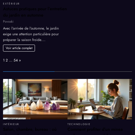
EXTÉRIEUR
Astuces pratiques pour l’entretien
du jardin en automne
Povoski
Avec l’arrivée de l’automne, le jardin
exige une attention particulière pour
préparer la saison froide.…
Voir article complet
Page:
Next
1
2
…
54
»
INTÉRIEUR
TECHNOLOGIE
Salon, chambre, bureau : où
Comment profiter d’un minea