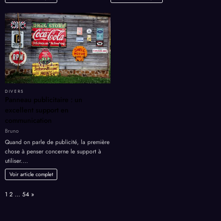
DIVERS
Panneau publicitaire : un
excellent support en
communication
Bruno
Quand on parle de publicité, la première
chose à penser concerne le support à
utiliser.…
Voir article complet
Page:
Next
1
2
…
54
»