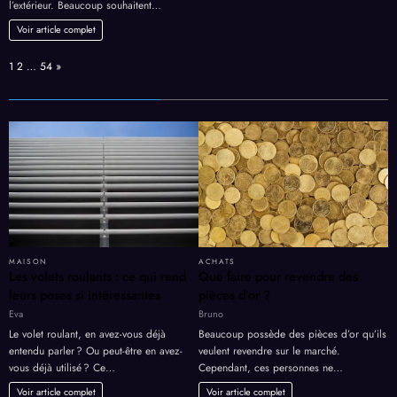
l’extérieur. Beaucoup souhaitent…
Voir article complet
Page:
Next
1
2
…
54
»
MAISON
ACHATS
Les volets roulants : ce qui rend
Que faire pour revendre des
leurs poses si intéressantes
pièces d’or ?
Eva
Bruno
Le volet roulant, en avez-vous déjà
Beaucoup possède des pièces d’or qu’ils
entendu parler ? Ou peut-être en avez-
veulent revendre sur le marché.
vous déjà utilisé ? Ce…
Cependant, ces personnes ne…
Voir article complet
Voir article complet