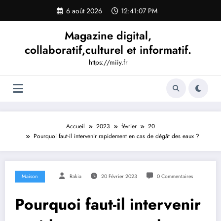
Aller
6 août 2026
12:41:08 PM
au
contenu
Magazine digital,
collaboratif,culturel et informatif.
https://miiy.fr
Accueil
2023
février
20
Pourquoi faut-il intervenir rapidement en cas de dégât des eaux ?
Maison
Rakia
20 Février 2023
0 Commentaires
Pourquoi faut-il intervenir