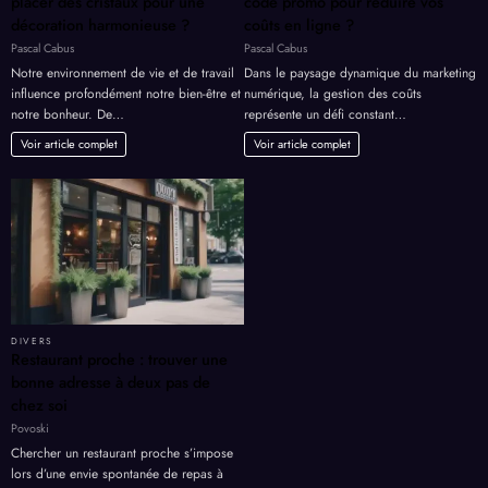
placer des cristaux pour une
code promo pour réduire vos
décoration harmonieuse ?
coûts en ligne ?
Pascal Cabus
Pascal Cabus
Notre environnement de vie et de travail
Dans le paysage dynamique du marketing
influence profondément notre bien-être et
numérique, la gestion des coûts
notre bonheur. De…
représente un défi constant…
Voir article complet
Voir article complet
DIVERS
Restaurant proche : trouver une
bonne adresse à deux pas de
chez soi
Povoski
Chercher un restaurant proche s’impose
lors d’une envie spontanée de repas à