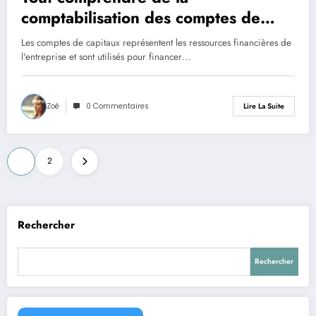
comptabilisation des comptes de
capitaux
Les comptes de capitaux représentent les ressources financières de
l'entreprise et sont utilisés pour financer…
Zoé
0 Commentaires
Lire La Suite
Pagination
1
2
des
publications
Rechercher
Rechercher