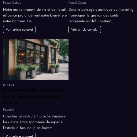
Pascal Cabus
Pascal Cabus
Notre environnement de vie et de travail
Dans le paysage dynamique du marketing
influence profondément notre bien-être et
numérique, la gestion des coûts
notre bonheur. De…
représente un défi constant…
Voir article complet
Voir article complet
DIVERS
Restaurant proche : trouver une
bonne adresse à deux pas de
chez soi
Povoski
Chercher un restaurant proche s’impose
lors d’une envie spontanée de repas à
l’extérieur. Beaucoup souhaitent…
Voir article complet