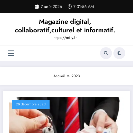
Aller
7 août 2026
7:01:58 AM
au
contenu
Magazine digital,
collaboratif,culturel et informatif.
https://miiy.fr
Accueil
2023
26 décembre 2023