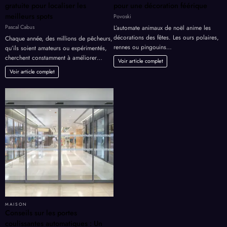
gratuite pour localiser les
pour une décoration féérique
meilleurs spots
Povoski
Pascal Cabus
L’automate animaux de noël anime les
décorations des fêtes. Les ours polaires,
Chaque année, des millions de pêcheurs,
rennes ou pingouins…
qu’ils soient amateurs ou expérimentés,
cherchent constamment à améliorer…
Voir article complet
Voir article complet
MAISON
Conseils sur les portes
coulissantes automatiques : Un