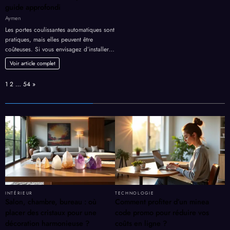
guide approfondi
Aymen
Les portes coulissantes automatiques sont
pratiques, mais elles peuvent être
coûteuses. Si vous envisagez d’installer…
Voir article complet
Page:
Next
1
2
…
54
»
INTÉRIEUR
TECHNOLOGIE
Salon, chambre, bureau : où
Comment profiter d’un minea
placer des cristaux pour une
code promo pour réduire vos
décoration harmonieuse ?
coûts en ligne ?