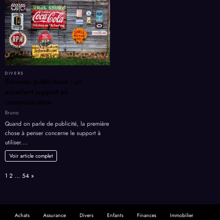
DIVERS
Panneau publicitaire : un
excellent support en
communication
Bruno
Quand on parle de publicité, la première
chose à penser concerne le support à
utiliser.…
Voir article complet
Page:
Next
1
2
…
54
»
Achats
Assurance
Divers
Enfants
Finances
Immobilier