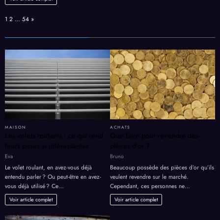
Page:
Next
1
2
…
54
»
MAISON
ACHATS
Les volets roulants : ce qui rend
Que faire pour revendre des
leurs poses si intéressantes
pièces d’or ?
Eva
Bruno
Le volet roulant, en avez-vous déjà
Beaucoup possède des pièces d’or qu’ils
entendu parler ? Ou peut-être en avez-
veulent revendre sur le marché.
vous déjà utilisé ? Ce…
Cependant, ces personnes ne…
Voir article complet
Voir article complet