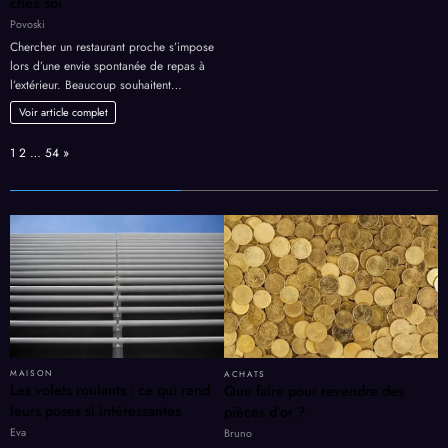
chez soi
Povoski
Chercher un restaurant proche s’impose
lors d’une envie spontanée de repas à
l’extérieur. Beaucoup souhaitent…
Voir article complet
Page:
Next
1
2
…
54
»
MAISON
ACHATS
Les volets roulants : ce qui rend
Que faire pour revendre des
leurs poses si intéressantes
pièces d’or ?
Eva
Bruno