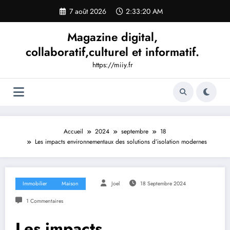
Aller
7 août 2026
2:33:21 AM
au
contenu
Magazine digital,
collaboratif,culturel et informatif.
https://miiy.fr
Accueil
2024
septembre
18
Les impacts environnementaux des solutions d’isolation modernes
Immobilier
Maison
Joel
18 Septembre 2024
1 Commentaires
Les impacts