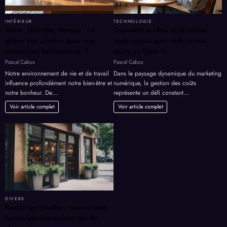
INTÉRIEUR
TECHNOLOGIE
Salon, chambre, bureau : où
Comment profiter d’un minea
placer des cristaux pour une
code promo pour réduire vos
décoration harmonieuse ?
coûts en ligne ?
Pascal Cabus
Pascal Cabus
Notre environnement de vie et de travail
Dans le paysage dynamique du marketing
influence profondément notre bien-être et
numérique, la gestion des coûts
notre bonheur. De…
représente un défi constant…
Voir article complet
Voir article complet
DIVERS
Restaurant proche : trouver une
bonne adresse à deux pas de