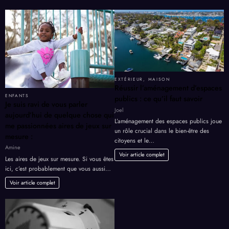
EXTÉRIEUR
,
MAISON
Réussir l’aménagement d’espaces
ENFANTS
publics : ce qu’il faut savoir
Je suis ravi de vous parler
Joel
aujourd’hui de quelque chose qui
L’aménagement des espaces publics joue
me passionnées aires de jeux sur
un rôle crucial dans le bien-être des
mesure :
citoyens et le…
Amine
Voir article complet
Les aires de jeux sur mesure. Si vous êtes
ici, c’est probablement que vous aussi…
Voir article complet