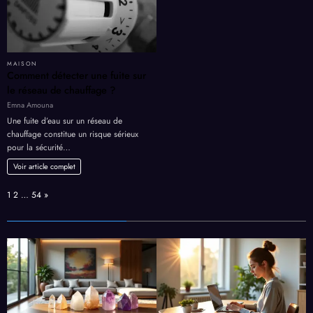
MAISON
Comment détecter une fuite sur
le réseau de chauffage ?
Emna Amouna
Une fuite d’eau sur un réseau de
chauffage constitue un risque sérieux
pour la sécurité…
Voir article complet
Page:
Next
1
2
…
54
»