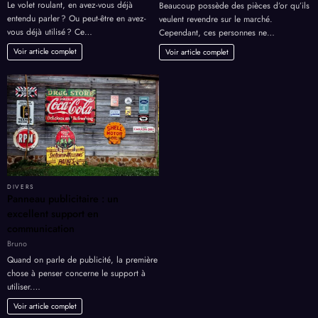
Le volet roulant, en avez-vous déjà
Beaucoup possède des pièces d’or qu’ils
entendu parler ? Ou peut-être en avez-
veulent revendre sur le marché.
vous déjà utilisé ? Ce…
Cependant, ces personnes ne…
Voir article complet
Voir article complet
DIVERS
Panneau publicitaire : un
excellent support en
communication
Bruno
Quand on parle de publicité, la première
chose à penser concerne le support à
utiliser.…
Voir article complet