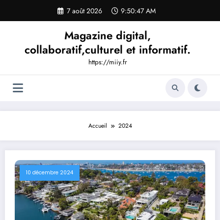
Aller
7 août 2026
9:50:49 AM
au
contenu
Magazine digital,
collaboratif,culturel et informatif.
https://miiy.fr
Accueil
2024
10 décembre 2024