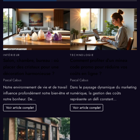
INTÉRIEUR
TECHNOLOGIE
Salon, chambre, bureau : où
Comment profiter d’un minea
placer des cristaux pour une
code promo pour réduire vos
décoration harmonieuse ?
coûts en ligne ?
Pascal Cabus
Pascal Cabus
Notre environnement de vie et de travail
Dans le paysage dynamique du marketing
influence profondément notre bien-être et
numérique, la gestion des coûts
notre bonheur. De…
représente un défi constant…
Voir article complet
Voir article complet