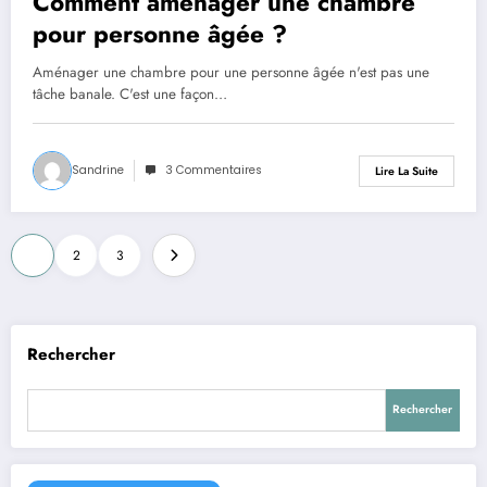
Comment aménager une chambre
pour personne âgée ?
Aménager une chambre pour une personne âgée n'est pas une
tâche banale. C'est une façon…
Sandrine
3 Commentaires
Lire La Suite
Pagination
1
2
3
des
publications
Rechercher
Rechercher