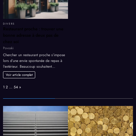
DIVERS
Restaurant proche : trouver une
bonne adresse à deux pas de
chez soi
Povoski
Chercher un restaurant proche s’impose
lors d’une envie spontanée de repas à
l’extérieur. Beaucoup souhaitent…
Voir article complet
Page:
Next
1
2
…
54
»