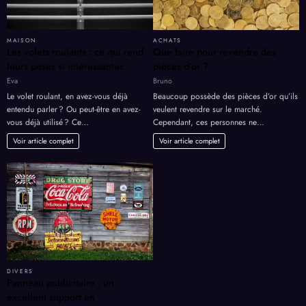
MAISON
ACHATS
Les volets roulants : ce qui rend
Que faire pour revendre des
leurs poses si intéressantes
pièces d’or ?
Eva
Bruno
Le volet roulant, en avez-vous déjà
Beaucoup possède des pièces d’or qu’ils
entendu parler ? Ou peut-être en avez-
veulent revendre sur le marché.
vous déjà utilisé ? Ce…
Cependant, ces personnes ne…
Voir article complet
Voir article complet
DIVERS
Panneau publicitaire : un
excellent support en