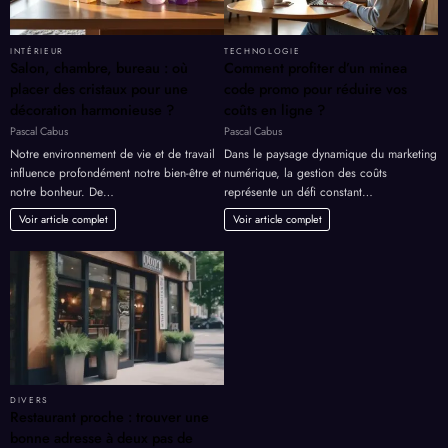
INTÉRIEUR
TECHNOLOGIE
Salon, chambre, bureau : où
Comment profiter d’un minea
placer des cristaux pour une
code promo pour réduire vos
décoration harmonieuse ?
coûts en ligne ?
Pascal Cabus
Pascal Cabus
Notre environnement de vie et de travail
Dans le paysage dynamique du marketing
influence profondément notre bien-être et
numérique, la gestion des coûts
notre bonheur. De…
représente un défi constant…
Voir article complet
Voir article complet
DIVERS
Restaurant proche : trouver une
bonne adresse à deux pas de