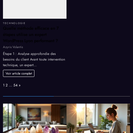
TECHNOLOGIE
Quelle méthode efficace en 7
étapes utilise un expert
WordPress Lyon performant ?
Azyris Volantis
Étape 1 : Analyse approfondie des
besoins du client Avant toute intervention
technique, un expert…
Voir article complet
Page:
Next
1
2
…
54
»