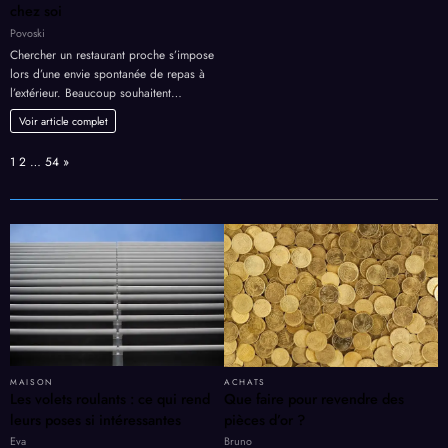
chez soi
Povoski
Chercher un restaurant proche s’impose
lors d’une envie spontanée de repas à
l’extérieur. Beaucoup souhaitent…
Voir article complet
Page:
Next
1
2
…
54
»
MAISON
ACHATS
Les volets roulants : ce qui rend
Que faire pour revendre des
leurs poses si intéressantes
pièces d’or ?
Eva
Bruno