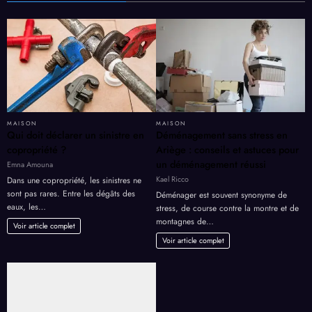
MAISON
MAISON
Qui doit déclarer un sinistre en
Déménagement sans stress en
copropriété ?
Ariège : conseils et astuces pour
un déménagement réussi
Emna Amouna
Kael Ricco
Dans une copropriété, les sinistres ne
sont pas rares. Entre les dégâts des
Déménager est souvent synonyme de
eaux, les…
stress, de course contre la montre et de
montagnes de…
Voir article complet
Voir article complet