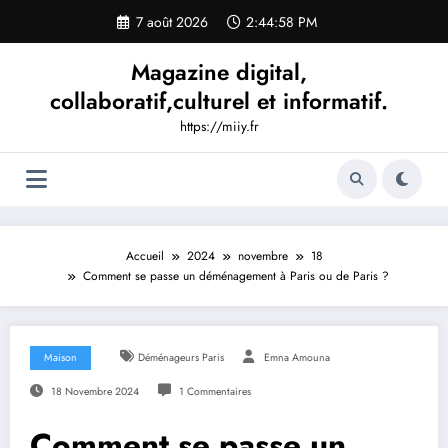
Aller
7 août 2026
2:44:59 PM
au
contenu
Magazine digital,
collaboratif,culturel et informatif.
https://miiy.fr
Accueil
2024
novembre
18
Comment se passe un déménagement à Paris ou de Paris ?
Maison
Déménageurs Paris
Emna Amouna
18 Novembre 2024
1 Commentaires
Comment se passe un