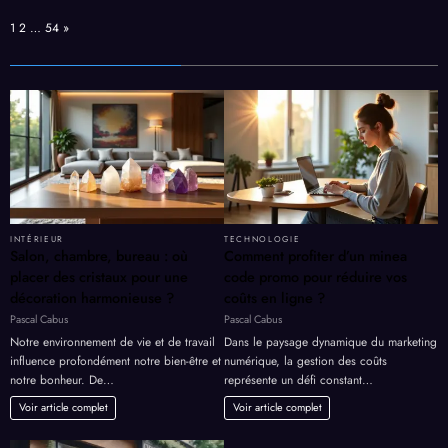
Page:
Next
1
2
…
54
»
INTÉRIEUR
TECHNOLOGIE
Salon, chambre, bureau : où
Comment profiter d’un minea
placer des cristaux pour une
code promo pour réduire vos
décoration harmonieuse ?
coûts en ligne ?
Pascal Cabus
Pascal Cabus
Notre environnement de vie et de travail
Dans le paysage dynamique du marketing
influence profondément notre bien-être et
numérique, la gestion des coûts
notre bonheur. De…
représente un défi constant…
Voir article complet
Voir article complet