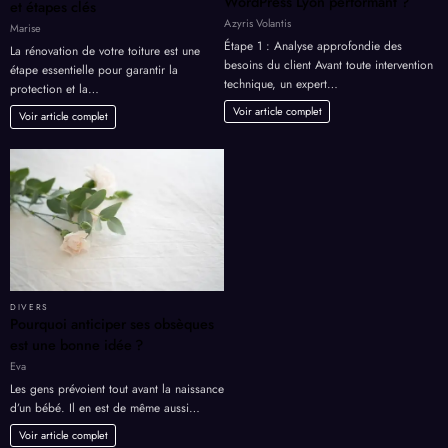
WordPress Lyon performant ?
et étapes clés
Azyris Volantis
Marise
Étape 1 : Analyse approfondie des
La rénovation de votre toiture est une
besoins du client Avant toute intervention
étape essentielle pour garantir la
technique, un expert…
protection et la…
Voir article complet
Voir article complet
DIVERS
Pourquoi anticiper ses obsèques
est une bonne idée ?
Eva
Les gens prévoient tout avant la naissance
d’un bébé. Il en est de même aussi…
Voir article complet