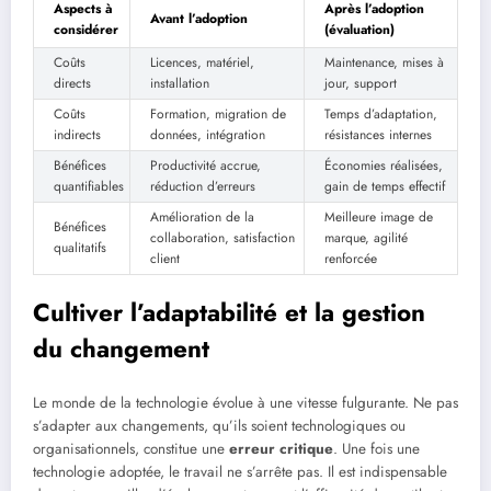
Aspects à
Après l’adoption
Avant l’adoption
considérer
(évaluation)
Coûts
Licences, matériel,
Maintenance, mises à
directs
installation
jour, support
Coûts
Formation, migration de
Temps d’adaptation,
indirects
données, intégration
résistances internes
Bénéfices
Productivité accrue,
Économies réalisées,
quantifiables
réduction d’erreurs
gain de temps effectif
Amélioration de la
Meilleure image de
Bénéfices
collaboration, satisfaction
marque, agilité
qualitatifs
client
renforcée
Cultiver l’adaptabilité et la gestion
du changement
Le monde de la technologie évolue à une vitesse fulgurante. Ne pas
s’adapter aux changements, qu’ils soient technologiques ou
organisationnels, constitue une
erreur critique
. Une fois une
technologie adoptée, le travail ne s’arrête pas. Il est indispensable