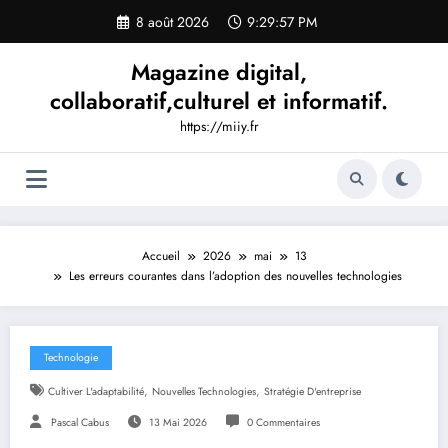
Aller
8 août 2026
9:29:59 PM
au
contenu
Magazine digital,
collaboratif,culturel et informatif.
https://miiy.fr
Accueil
2026
mai
13
Les erreurs courantes dans l’adoption des nouvelles technologies
Technologie
,
,
Cultiver L'adaptabilité
Nouvelles Technologies
Stratégie D'entreprise
Pascal Cabus
13 Mai 2026
0 Commentaires