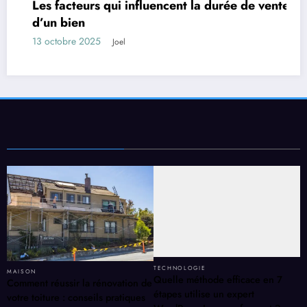
nte
5 bonnes raisons d’opter pour les objets
publicitaires sur mesure
24 juin 2025
Rojo
TECHNOLOGIE
MAISON
Quelle méthode efficace en 7
Comment réussir la rénovation de
étapes utilise un expert
votre toiture : conseils pratiques