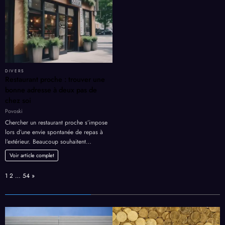
DIVERS
Restaurant proche : trouver une
bonne adresse à deux pas de
chez soi
Povoski
Chercher un restaurant proche s’impose
lors d’une envie spontanée de repas à
l’extérieur. Beaucoup souhaitent…
Voir article complet
Page:
Next
1
2
…
54
»