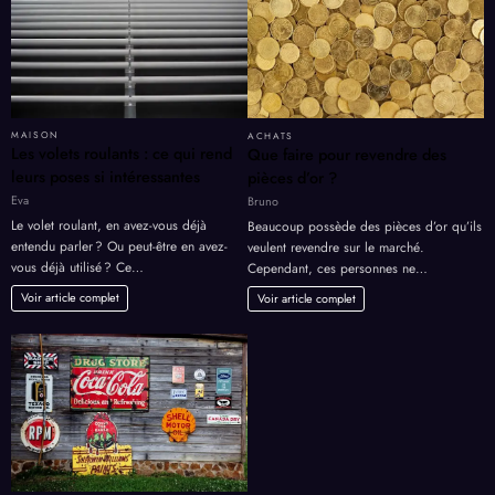
MAISON
ACHATS
Les volets roulants : ce qui rend
Que faire pour revendre des
leurs poses si intéressantes
pièces d’or ?
Eva
Bruno
Le volet roulant, en avez-vous déjà
Beaucoup possède des pièces d’or qu’ils
entendu parler ? Ou peut-être en avez-
veulent revendre sur le marché.
vous déjà utilisé ? Ce…
Cependant, ces personnes ne…
Voir article complet
Voir article complet