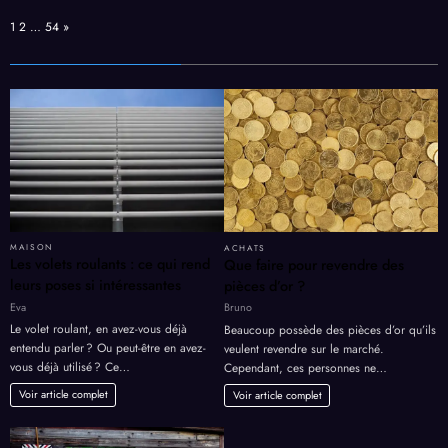
Page:
Next
1
2
…
54
»
MAISON
ACHATS
Les volets roulants : ce qui rend
Que faire pour revendre des
leurs poses si intéressantes
pièces d’or ?
Eva
Bruno
Le volet roulant, en avez-vous déjà
Beaucoup possède des pièces d’or qu’ils
entendu parler ? Ou peut-être en avez-
veulent revendre sur le marché.
vous déjà utilisé ? Ce…
Cependant, ces personnes ne…
Voir article complet
Voir article complet