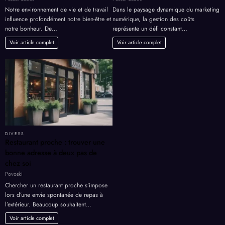
Notre environnement de vie et de travail
Dans le paysage dynamique du marketing
influence profondément notre bien-être et
numérique, la gestion des coûts
notre bonheur. De…
représente un défi constant…
Voir article complet
Voir article complet
DIVERS
Restaurant proche : trouver une
bonne adresse à deux pas de
chez soi
Povoski
Chercher un restaurant proche s’impose
lors d’une envie spontanée de repas à
l’extérieur. Beaucoup souhaitent…
Voir article complet