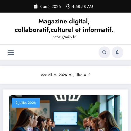
Aller
8 août 2026
4:58:59 AM
au
contenu
Magazine digital,
collaboratif,culturel et informatif.
https://miiy.fr
Accueil
2026
juillet
2
2 juillet 2026