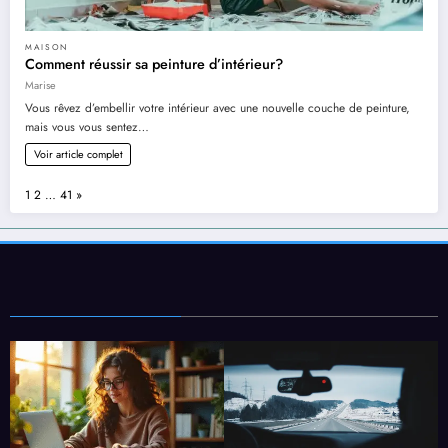
MAISON
Comment réussir sa peinture d’intérieur?
Marise
Vous rêvez d’embellir votre intérieur avec une nouvelle couche de peinture,
mais vous vous sentez…
Voir article complet
Page:
Next
1
2
…
41
»