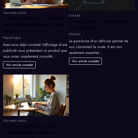
TECHNOLOGIE
DIVERS
Comment naviguer sur Internet
Conseils pour le remplacement
en protégeant totalement votre
d’un pare-brise
vie privée ?
Michael
Pascal Cabus
Le pare-brise d’un véhicule permet de
Avez-vous déjà constaté l’affichage d’une
voir clairement la route. Il est non
publicité vous présentant un produit que
seulement essentiel…
vous aviez simplement consulté…
Voir article complet
Voir article complet
TECHNOLOGIE
Comment profiter d’un minea
code promo pour réduire vos