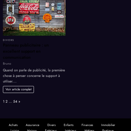
DIVERS
Panneau publicitaire : un
excellent support en
communication
Bruno
Quand on parle de publicité, la première
chose à penser concerne le support à
utiliser.…
Voir article complet
Page:
Next
1
2
…
54
»
Achats
Assurance
Divers
Enfants
Finances
Immobilier
Loisirs
Maison
Extérieur
Intérieur
Métiers
Pratique