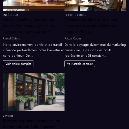
INTÉRIEUR
TECHNOLOGIE
Salon, chambre, bureau : où
Comment profiter d’un minea
placer des cristaux pour une
code promo pour réduire vos
décoration harmonieuse ?
coûts en ligne ?
Pascal Cabus
Pascal Cabus
Notre environnement de vie et de travail
Dans le paysage dynamique du marketing
influence profondément notre bien-être et
numérique, la gestion des coûts
notre bonheur. De…
représente un défi constant…
Voir article complet
Voir article complet
DIVERS
Restaurant proche : trouver une
bonne adresse à deux pas de