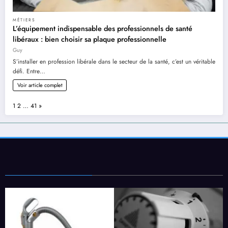
MÉTIERS
L’équipement indispensable des professionnels de santé
libéraux : bien choisir sa plaque professionnelle
Guy
S’installer en profession libérale dans le secteur de la santé, c’est un véritable
défi. Entre…
Voir article complet
Page:
Next
1
2
…
41
»