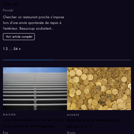
chez soi
Povoski
Chercher un restaurant proche s’impose
lors d’une envie spontanée de repas à
l’extérieur. Beaucoup souhaitent…
Voir article complet
Page:
Next
1
2
…
54
»
MAISON
ACHATS
Les volets roulants : ce qui rend
Que faire pour revendre des
leurs poses si intéressantes
pièces d’or ?
Eva
Bruno