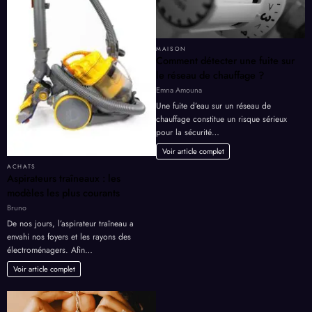
MAISON
Comment détecter une fuite sur
le réseau de chauffage ?
Emna Amouna
Une fuite d’eau sur un réseau de
chauffage constitue un risque sérieux
pour la sécurité…
Voir article complet
ACHATS
Aspirateurs traîneaux : les
modèles les plus courants
Bruno
De nos jours, l’aspirateur traîneau a
envahi nos foyers et les rayons des
électroménagers. Afin…
Voir article complet