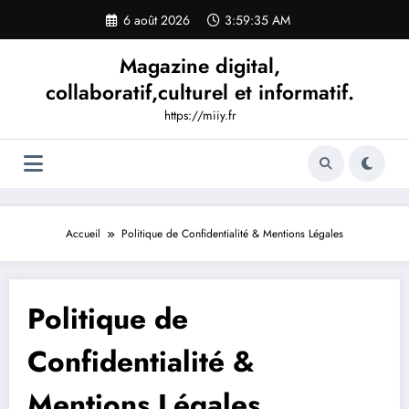
Aller
6 août 2026
3:59:36 AM
au
contenu
Magazine digital,
collaboratif,culturel et informatif.
https://miiy.fr
Accueil
Politique de Confidentialité & Mentions Légales
Politique de
Confidentialité &
Mentions Légales