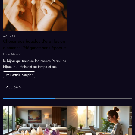
ACHATS
Choisir des boucles d’oreilles en
diamant : l’élégance sans époque
Louis Masson
le bijou qui traverse les modes Parmi les
bijoux qui résistent au temps et aux…
Voir article complet
Page:
Next
1
2
…
54
»