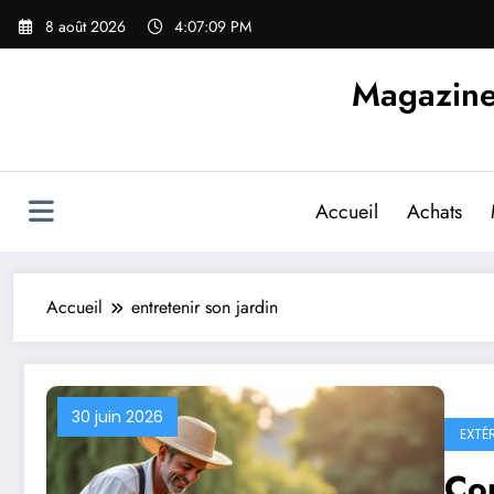
Aller
8 août 2026
4:07:10 PM
au
contenu
Magazine d
Accueil
Achats
Accueil
entretenir son jardin
30 juin 2026
EXTÉ
Com