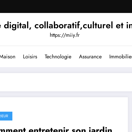
igital, collaboratif,culturel et i
https://miiy.fr
Maison
Loisirs
Technologie
Assurance
Immobilie
RIEUR
ment entretenir son jardin