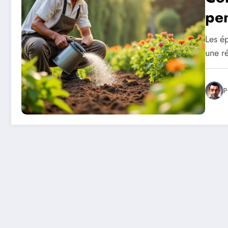
pen
Les é
une ré
P