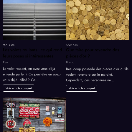
MAISON
ACHATS
Les volets roulants : ce qui rend
Que faire pour revendre des
leurs poses si intéressantes
pièces d’or ?
Eva
Bruno
Le volet roulant, en avez-vous déjà
Beaucoup possède des pièces d’or qu’ils
entendu parler ? Ou peut-être en avez-
veulent revendre sur le marché.
vous déjà utilisé ? Ce…
Cependant, ces personnes ne…
Voir article complet
Voir article complet