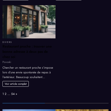
DIVERS
Restaurant proche : trouver une
bonne adresse à deux pas de
chez soi
Povoski
Chercher un restaurant proche s’impose
lors d’une envie spontanée de repas à
l’extérieur. Beaucoup souhaitent…
Voir article complet
Page:
Next
1
2
…
54
»