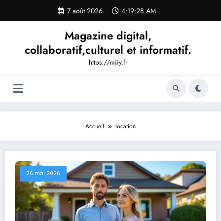
Aller
7 août 2026
4:19:29 AM
au
contenu
Magazine digital,
collaboratif,culturel et informatif.
https://miiy.fr
Accueil
location
26 mai 2026