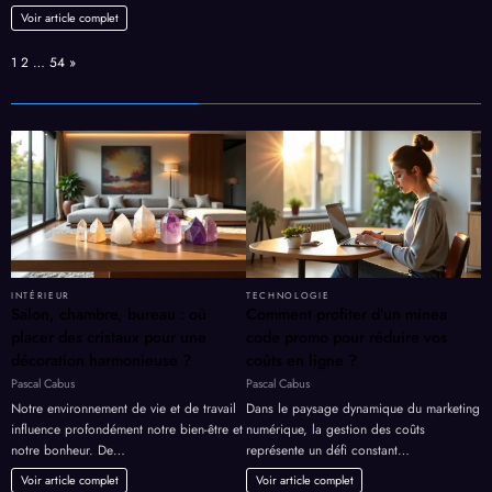
Voir article complet
Page:
Next
1
2
…
54
»
INTÉRIEUR
TECHNOLOGIE
Salon, chambre, bureau : où
Comment profiter d’un minea
placer des cristaux pour une
code promo pour réduire vos
décoration harmonieuse ?
coûts en ligne ?
Pascal Cabus
Pascal Cabus
Notre environnement de vie et de travail
Dans le paysage dynamique du marketing
influence profondément notre bien-être et
numérique, la gestion des coûts
notre bonheur. De…
représente un défi constant…
Voir article complet
Voir article complet