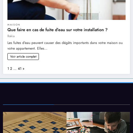
MAISON
Que faire en cas de fuite d’eau sur votre installation ?
Rakia
Les fuites d’eau peuvent causer des dégâts importants dans votre maison ou
votre appartement. Elles…
Voir article complet
Page:
Next
1
2
…
41
»