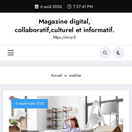
Aller
6 août 2026
7:27:42 PM
au
contenu
Magazine digital,
collaboratif,culturel et informatif.
https://miiy.fr
Accueil
mobilier
4 septembre 2025