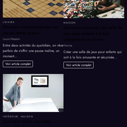
LOISIRS
MAISON
Stimulez vos neurones avec un
Comment concevoir une salle de
jeu de lettres gratuit
jeux pour enfants à la fois
amusante et sécurisée
Louis Masson
Entre deux activités du quotidien, on rêve
Marise
parfois de s’offrir une pause maline, un
Créer une salle de jeux pour enfants qui
moment…
soit à la fois amusante et sécurisée…
Voir article complet
Voir article complet
INTÉRIEUR
,
MAISON
Comment choisir une table