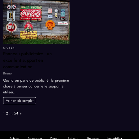
DIVERS
Panneau publicitaire : un
excellent support en
communication
Bruno
Quand on parle de publicité, la première
chose à penser concerne le support à
utiliser.…
Voir article complet
Page:
Next
1
2
…
54
»
Achats
Assurance
Divers
Enfants
Finances
Immobilier