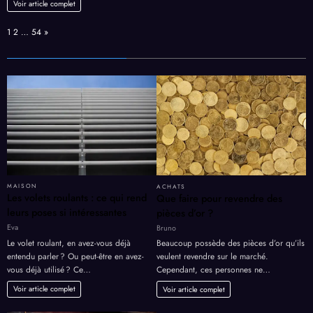
Voir article complet
Page:
Next
1
2
…
54
»
MAISON
ACHATS
Les volets roulants : ce qui rend
Que faire pour revendre des
leurs poses si intéressantes
pièces d’or ?
Eva
Bruno
Le volet roulant, en avez-vous déjà
Beaucoup possède des pièces d’or qu’ils
entendu parler ? Ou peut-être en avez-
veulent revendre sur le marché.
vous déjà utilisé ? Ce…
Cependant, ces personnes ne…
Voir article complet
Voir article complet