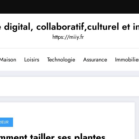
igital, collaboratif,culturel et i
https://miiy.fr
Maison
Loisirs
Technologie
Assurance
Immobilie
RIEUR
ment tailler ses plantes