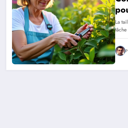
pou
La tai
tâche 
P