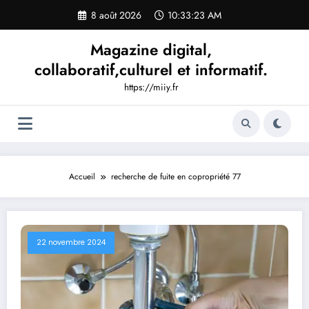
Aller
8 août 2026
10:33:24 AM
au
contenu
Magazine digital,
collaboratif,culturel et informatif.
https://miiy.fr
Accueil
recherche de fuite en copropriété 77
22 novembre 2024