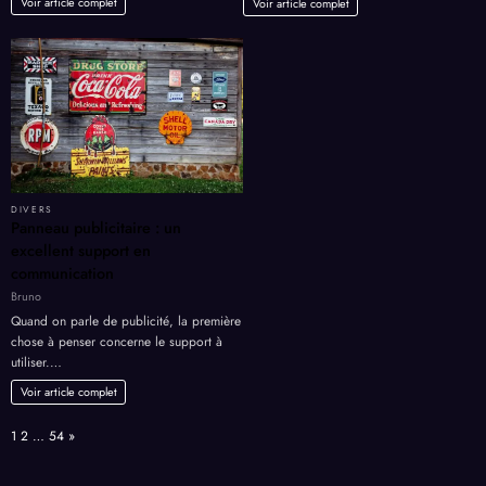
Voir article complet
Voir article complet
DIVERS
Panneau publicitaire : un
excellent support en
communication
Bruno
Quand on parle de publicité, la première
chose à penser concerne le support à
utiliser.…
Voir article complet
Page:
Next
1
2
…
54
»