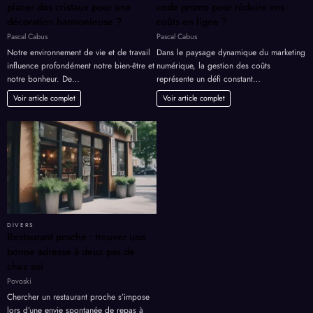
placer des cristaux pour une
code promo pour réduire vos
décoration harmonieuse ?
coûts en ligne ?
Pascal Cabus
Pascal Cabus
Notre environnement de vie et de travail
Dans le paysage dynamique du marketing
influence profondément notre bien-être et
numérique, la gestion des coûts
notre bonheur. De…
représente un défi constant…
Voir article complet
Voir article complet
DIVERS
Restaurant proche : trouver une
bonne adresse à deux pas de
chez soi
Povoski
Chercher un restaurant proche s’impose
lors d’une envie spontanée de repas à