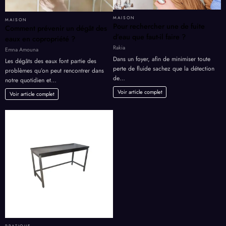
MAISON
MAISON
Pour rechercher une de fuite
Comment prévenir un dégât des
d’eau que faut-il faire ?
eaux en copropriété ?
Rakia
Emna Amouna
Dans un foyer, afin de minimiser toute
Les dégâts des eaux font partie des
perte de fluide sachez que la détection
problèmes qu’on peut rencontrer dans
de…
notre quotidien et…
Voir article complet
Voir article complet
PRATIQUE