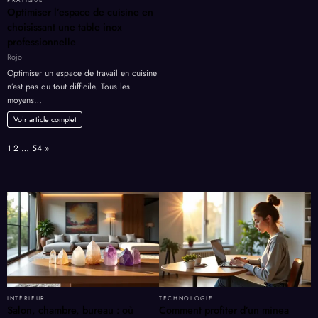
Optimiser l’espace de cuisine en
choisissant une table inox
professionnelle
Rojo
Optimiser un espace de travail en cuisine
n’est pas du tout difficile. Tous les
moyens…
Voir article complet
Page:
Next
1
2
…
54
»
INTÉRIEUR
TECHNOLOGIE
Salon, chambre, bureau : où
Comment profiter d’un minea