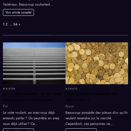
l’extérieur. Beaucoup souhaitent…
Voir article complet
Page:
Next
1
2
…
54
»
MAISON
ACHATS
Les volets roulants : ce qui rend
Que faire pour revendre des
leurs poses si intéressantes
pièces d’or ?
Eva
Bruno
Le volet roulant, en avez-vous déjà
Beaucoup possède des pièces d’or qu’ils
entendu parler ? Ou peut-être en avez-
veulent revendre sur le marché.
vous déjà utilisé ? Ce…
Cependant, ces personnes ne…