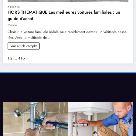
ACHATS
HORS THEMATIQUE Les meilleures voitures familiales : un
guide d’achat
Marise
Choisir la voiture familiale idéale peut rapidement devenir un véritable casse-
tête. Avec la multitude de…
Voir article complet
Page:
Next
1
2
…
41
»