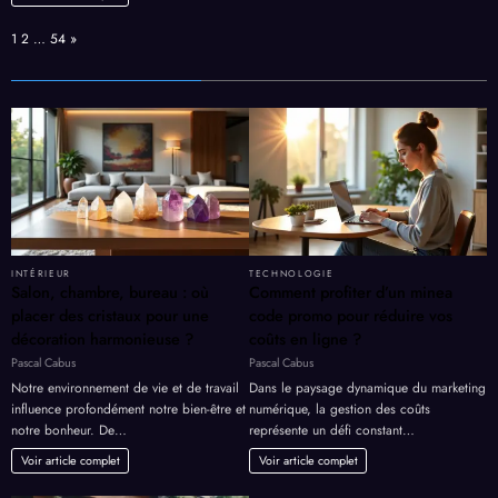
Page:
Next
1
2
…
54
»
INTÉRIEUR
TECHNOLOGIE
Salon, chambre, bureau : où
Comment profiter d’un minea
placer des cristaux pour une
code promo pour réduire vos
décoration harmonieuse ?
coûts en ligne ?
Pascal Cabus
Pascal Cabus
Notre environnement de vie et de travail
Dans le paysage dynamique du marketing
influence profondément notre bien-être et
numérique, la gestion des coûts
notre bonheur. De…
représente un défi constant…
Voir article complet
Voir article complet