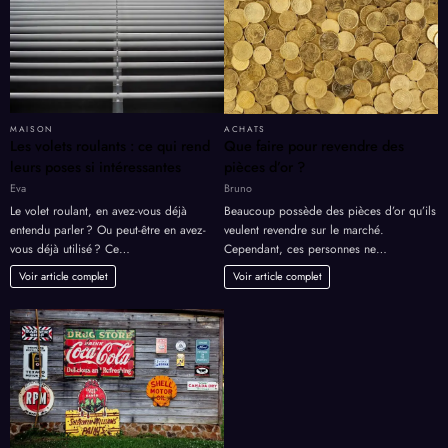
MAISON
ACHATS
Les volets roulants : ce qui rend
Que faire pour revendre des
leurs poses si intéressantes
pièces d’or ?
Eva
Bruno
Le volet roulant, en avez-vous déjà
Beaucoup possède des pièces d’or qu’ils
entendu parler ? Ou peut-être en avez-
veulent revendre sur le marché.
vous déjà utilisé ? Ce…
Cependant, ces personnes ne…
Voir article complet
Voir article complet