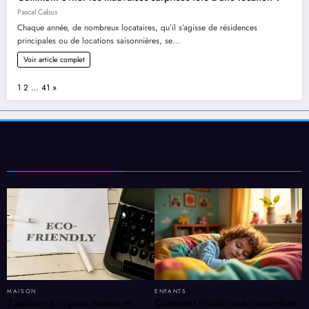
Pascal Cabus
Chaque année, de nombreux locataires, qu’il s’agisse de résidences
principales ou de locations saisonnières, se…
Voir article complet
Page:
Next
1
2
…
41
»
MAISON
ENFANTS
7 astuces éco pour maison et
Comment choisir une couverture