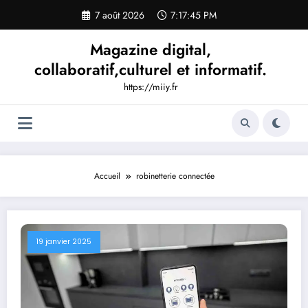
Aller
7 août 2026
7:17:46 PM
au
contenu
Magazine digital,
collaboratif,culturel et informatif.
https://miiy.fr
Accueil
robinetterie connectée
19 janvier 2025