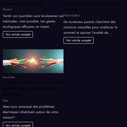
bureau sans contrainte
lestée enfant adaptée à l’âge et
au poids ?
Florent
Pascal Cabus
Verdir son quotidien sans bouleverser ses
habitudes, c’est possible. Les gestes
De nombreux parents cherchent des
écologiques efficaces ne riment…
solutions naturelles pour améliorer le
sommeil et apaiser l’anxiété de…
Voir article complet
Voir article complet
MAISON
4 signes indiquant qu’il est temps
de procéder à une inspection
électrique
Max
Avez-vous remarqué des problèmes
électriques inhabituels autour de votre
maison?
Voir article complet