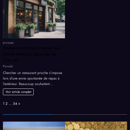
DIVERS
Restaurant proche : trouver une
bonne adresse à deux pas de
chez soi
Povoski
Chercher un restaurant proche s’impose
lors d’une envie spontanée de repas à
l’extérieur. Beaucoup souhaitent…
Voir article complet
Page:
Next
1
2
…
54
»