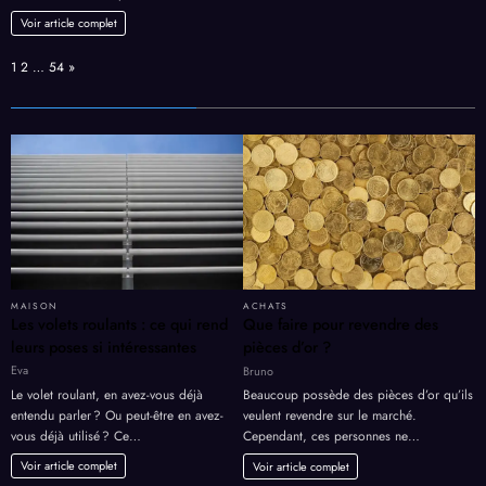
Voir article complet
Page:
Next
1
2
…
54
»
MAISON
ACHATS
Les volets roulants : ce qui rend
Que faire pour revendre des
leurs poses si intéressantes
pièces d’or ?
Eva
Bruno
Le volet roulant, en avez-vous déjà
Beaucoup possède des pièces d’or qu’ils
entendu parler ? Ou peut-être en avez-
veulent revendre sur le marché.
vous déjà utilisé ? Ce…
Cependant, ces personnes ne…
Voir article complet
Voir article complet