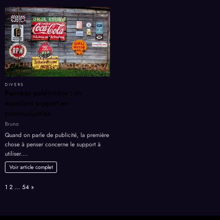
DIVERS
Panneau publicitaire : un
excellent support en
communication
Bruno
Quand on parle de publicité, la première
chose à penser concerne le support à
utiliser.…
Voir article complet
Page:
Next
1
2
…
54
»