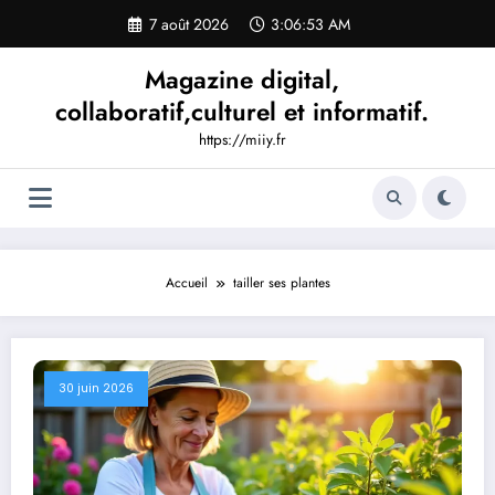
Aller
7 août 2026
3:06:54 AM
au
contenu
Magazine digital,
collaboratif,culturel et informatif.
https://miiy.fr
Accueil
tailler ses plantes
30 juin 2026