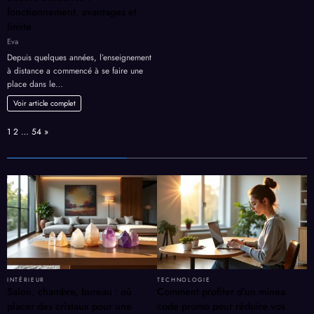
fonctionnement, avantages et
limite
Eva
Depuis quelques années, l’enseignement
à distance a commencé à se faire une
place dans le…
Voir article complet
Page:
Next
1
2
…
54
»
INTÉRIEUR
TECHNOLOGIE
Salon, chambre, bureau : où
Comment profiter d’un minea
placer des cristaux pour une
code promo pour réduire vos