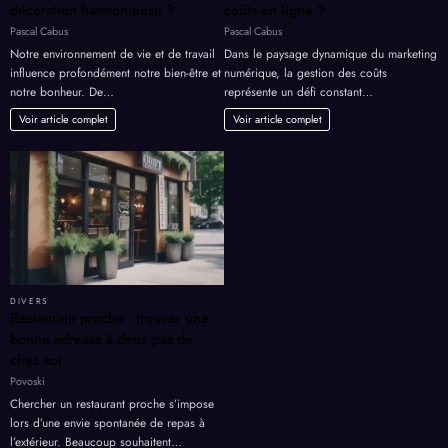
décoration harmonieuse ?
coûts en ligne ?
Pascal Cabus
Pascal Cabus
Notre environnement de vie et de travail
Dans le paysage dynamique du marketing
influence profondément notre bien-être et
numérique, la gestion des coûts
notre bonheur. De…
représente un défi constant…
Voir article complet
Voir article complet
DIVERS
Restaurant proche : trouver une
bonne adresse à deux pas de
chez soi
Povoski
Chercher un restaurant proche s’impose
lors d’une envie spontanée de repas à
l’extérieur. Beaucoup souhaitent…