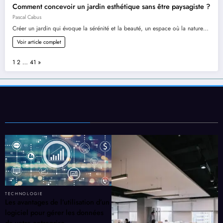
Comment concevoir un jardin esthétique sans être paysagiste ?
Pascal Cabus
Créer un jardin qui évoque la sérénité et la beauté, un espace où la nature…
Voir article complet
Page:
Next
1
2
…
41
»
TECHNOLOGIE
Les avantages de l’utilisation d’un
logiciel pour gérer les données
de votre entreprise