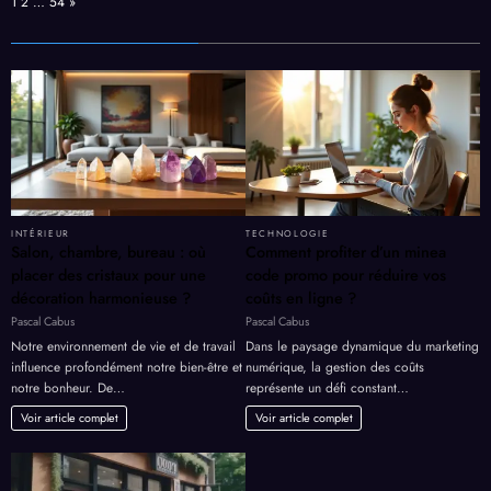
Page:
Next
1
2
…
54
»
INTÉRIEUR
TECHNOLOGIE
Salon, chambre, bureau : où
Comment profiter d’un minea
placer des cristaux pour une
code promo pour réduire vos
décoration harmonieuse ?
coûts en ligne ?
Pascal Cabus
Pascal Cabus
Notre environnement de vie et de travail
Dans le paysage dynamique du marketing
influence profondément notre bien-être et
numérique, la gestion des coûts
notre bonheur. De…
représente un défi constant…
Voir article complet
Voir article complet