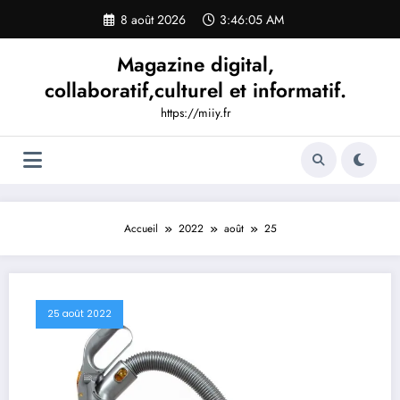
Aller
8 août 2026
3:46:06 AM
au
contenu
Magazine digital,
collaboratif,culturel et informatif.
https://miiy.fr
Accueil
2022
août
25
25 août 2022