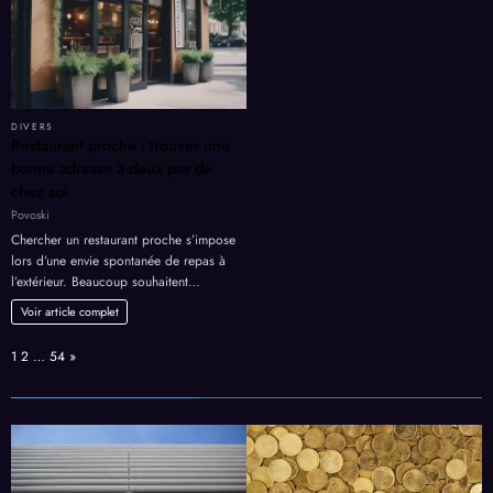
DIVERS
Restaurant proche : trouver une
bonne adresse à deux pas de
chez soi
Povoski
Chercher un restaurant proche s’impose
lors d’une envie spontanée de repas à
l’extérieur. Beaucoup souhaitent…
Voir article complet
Page:
Next
1
2
…
54
»