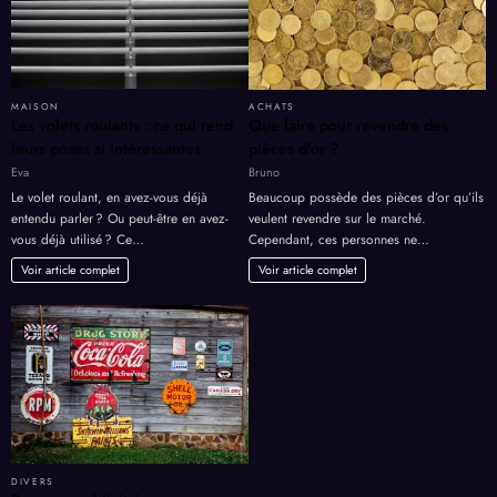
MAISON
ACHATS
Les volets roulants : ce qui rend
Que faire pour revendre des
leurs poses si intéressantes
pièces d’or ?
Eva
Bruno
Le volet roulant, en avez-vous déjà
Beaucoup possède des pièces d’or qu’ils
entendu parler ? Ou peut-être en avez-
veulent revendre sur le marché.
vous déjà utilisé ? Ce…
Cependant, ces personnes ne…
Voir article complet
Voir article complet
DIVERS