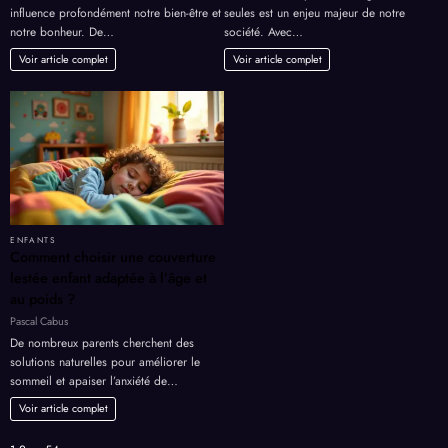
influence profondément notre bien-être et
seules est un enjeu majeur de notre
notre bonheur. De…
société. Avec…
Voir article complet
Voir article complet
ENFANTS
Comment choisir une couverture
lestée enfant adaptée à l’âge et
au poids ?
Pascal Cabus
De nombreux parents cherchent des
solutions naturelles pour améliorer le
sommeil et apaiser l’anxiété de…
Voir article complet