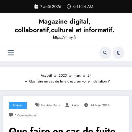
Aller
7 août 2026
4:41:25 AM
au
contenu
Magazine digital,
collaboratif,culturel et informatif.
https://miiy.fr
Accueil
2023
mars
24
Que faire en cas de fuite d’eau sur votre installation ?
Maison
Plombier Paris
Rakia
24 Mars 2023
1 Commentaires
Que faire en cas de fuite