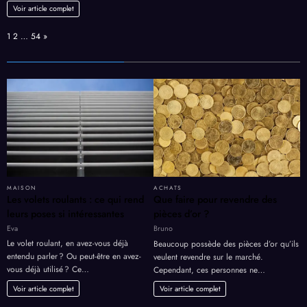
Voir article complet
Page:
Next
1
2
…
54
»
MAISON
ACHATS
Les volets roulants : ce qui rend
Que faire pour revendre des
leurs poses si intéressantes
pièces d’or ?
Eva
Bruno
Le volet roulant, en avez-vous déjà
Beaucoup possède des pièces d’or qu’ils
entendu parler ? Ou peut-être en avez-
veulent revendre sur le marché.
vous déjà utilisé ? Ce…
Cependant, ces personnes ne…
Voir article complet
Voir article complet