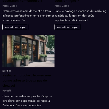
décoration harmonieuse ?
coûts en ligne ?
Pascal Cabus
Pascal Cabus
Notre environnement de vie et de travail
Dans le paysage dynamique du marketing
influence profondément notre bien-être et
numérique, la gestion des coûts
notre bonheur. De…
représente un défi constant…
Voir article complet
Voir article complet
DIVERS
Restaurant proche : trouver une
bonne adresse à deux pas de
chez soi
Povoski
Chercher un restaurant proche s’impose
lors d’une envie spontanée de repas à
l’extérieur. Beaucoup souhaitent…