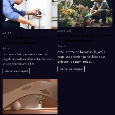
EXTÉRIEUR
MAISON
Astuces pratiques pour l’entretien
Que faire en cas de fuite d’eau
du jardin en automne
sur votre installation ?
Povoski
Rakia
Avec l’arrivée de l’automne, le jardin
Les fuites d’eau peuvent causer des
exige une attention particulière pour
dégâts importants dans votre maison ou
préparer la saison froide.…
votre appartement. Elles…
Voir article complet
Voir article complet