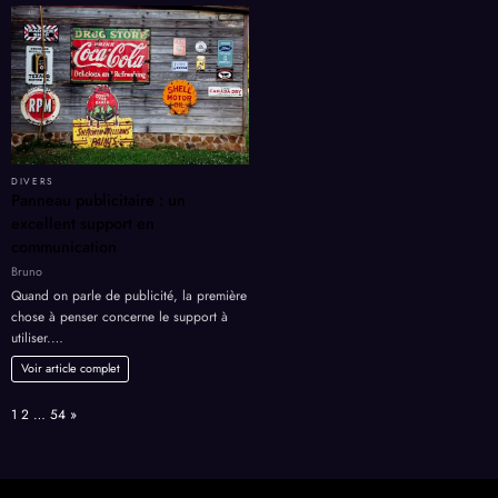
DIVERS
Panneau publicitaire : un
excellent support en
communication
Bruno
Quand on parle de publicité, la première
chose à penser concerne le support à
utiliser.…
Voir article complet
Page:
Next
1
2
…
54
»