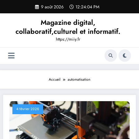
Aller
9 août 2026
12:24:05 PM
au
contenu
Magazine digital,
collaboratif,culturel et informatif.
https://miiy.fr
Accueil
automatisation
4 février 2026