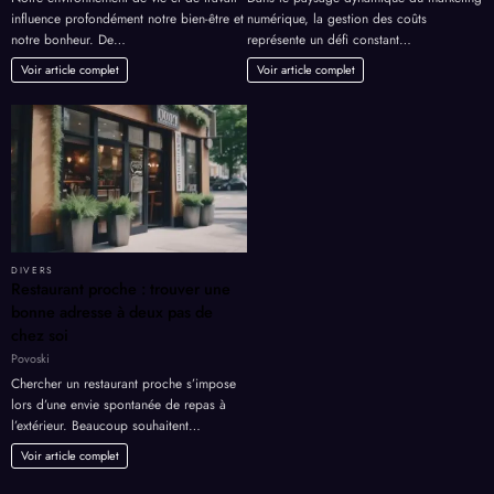
influence profondément notre bien-être et
numérique, la gestion des coûts
notre bonheur. De…
représente un défi constant…
Voir article complet
Voir article complet
DIVERS
Restaurant proche : trouver une
bonne adresse à deux pas de
chez soi
Povoski
Chercher un restaurant proche s’impose
lors d’une envie spontanée de repas à
l’extérieur. Beaucoup souhaitent…
Voir article complet