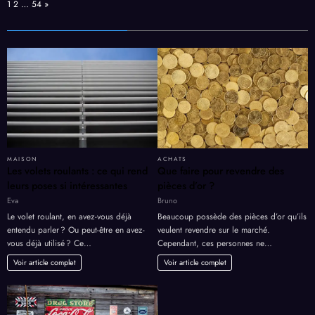
Page:
Next
1
2
…
54
»
MAISON
ACHATS
Les volets roulants : ce qui rend
Que faire pour revendre des
leurs poses si intéressantes
pièces d’or ?
Eva
Bruno
Le volet roulant, en avez-vous déjà
Beaucoup possède des pièces d’or qu’ils
entendu parler ? Ou peut-être en avez-
veulent revendre sur le marché.
vous déjà utilisé ? Ce…
Cependant, ces personnes ne…
Voir article complet
Voir article complet