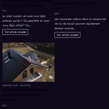
Les volets roulants : ce qui rend
naturellement les mauvaises
leurs poses si intéressantes
odeurs ?
Eva
Joel
Le volet roulant, en avez-vous déjà
Les mauvaises odeurs dans un espace de
entendu parler ? Ou peut-être en avez-
vie ou de travail peuvent rapidement
vous déjà utilisé ? Ce…
devenir sources…
Voir article complet
Voir article complet
IMMOBILIER
,
MAISON
Les impacts environnementaux
des solutions d’isolation
modernes
Joel