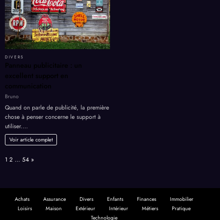
DIVERS
Panneau publicitaire : un
excellent support en
communication
Bruno
Quand on parle de publicité, la première
chose à penser concerne le support à
utiliser.…
Voir article complet
Page:
Next
1
2
…
54
»
Achats
Assurance
Divers
Enfants
Finances
Immobilier
Loisirs
Maison
Extérieur
Intérieur
Métiers
Pratique
Technologie