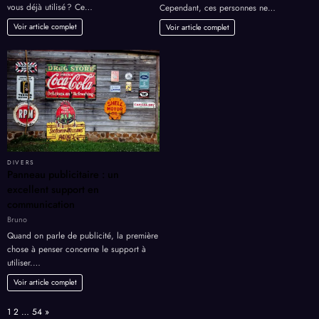
vous déjà utilisé ? Ce…
Cependant, ces personnes ne…
Voir article complet
Voir article complet
DIVERS
Panneau publicitaire : un
excellent support en
communication
Bruno
Quand on parle de publicité, la première
chose à penser concerne le support à
utiliser.…
Voir article complet
Page:
Next
1
2
…
54
»