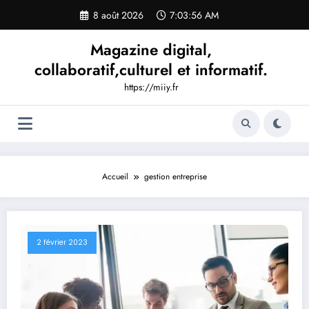
Aller
8 août 2026
7:03:57 AM
au
contenu
Magazine digital,
collaboratif,culturel et informatif.
https://miiy.fr
Accueil
gestion entreprise
2 février 2023