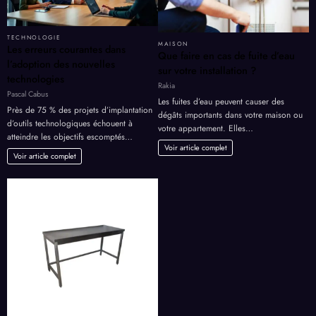
TECHNOLOGIE
MAISON
Les erreurs courantes dans
Que faire en cas de fuite d’eau
l’adoption des nouvelles
sur votre installation ?
technologies
Rakia
Pascal Cabus
Les fuites d’eau peuvent causer des
Près de 75 % des projets d’implantation
dégâts importants dans votre maison ou
d’outils technologiques échouent à
votre appartement. Elles…
atteindre les objectifs escomptés…
Voir article complet
Voir article complet