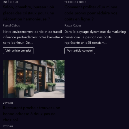
INTÉRIEUR
TECHNOLOGIE
Salon, chambre, bureau : où
Comment profiter d’un minea
placer des cristaux pour une
code promo pour réduire vos
décoration harmonieuse ?
coûts en ligne ?
Pascal Cabus
Pascal Cabus
Notre environnement de vie et de travail
Dans le paysage dynamique du marketing
influence profondément notre bien-être et
numérique, la gestion des coûts
notre bonheur. De…
représente un défi constant…
Voir article complet
Voir article complet
DIVERS
Restaurant proche : trouver une
bonne adresse à deux pas de
chez soi
Povoski