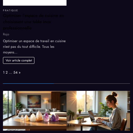
PRATIQUE
Optimiser l’espace de cuisine en
choisissant une table inox
professionnelle
Rojo
Optimiser un espace de travail en cuisine
n’est pas du tout difficile. Tous les
moyens…
Voir article complet
Page:
Next
1
2
…
54
»