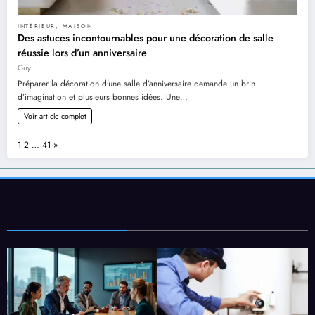
INTÉRIEUR
,
MAISON
Des astuces incontournables pour une décoration de salle
réussie lors d’un anniversaire
Guy
Préparer la décoration d’une salle d’anniversaire demande un brin
d’imagination et plusieurs bonnes idées. Une…
Voir article complet
Page:
Next
1
2
…
41
»