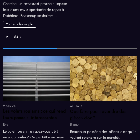
Chercher un restaurant proche s’impose
lors d’une envie spontanée de repas à
l’extérieur. Beaucoup souhaitent…
Voir article complet
Page:
Next
1
2
…
54
»
MAISON
ACHATS
Les volets roulants : ce qui rend
Que faire pour revendre des
leurs poses si intéressantes
pièces d’or ?
Eva
Bruno
Le volet roulant, en avez-vous déjà
Beaucoup possède des pièces d’or qu’ils
entendu parler ? Ou peut-être en avez-
veulent revendre sur le marché.