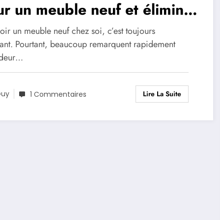
r un meuble neuf et éliminer
 odeurs efficacement
ir un meuble neuf chez soi, c’est toujours
fiant. Pourtant, beaucoup remarquent rapidement
odeur…
Lire La Suite
Guy
1 Commentaires