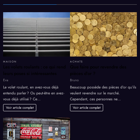
MAISON
ACHATS
Les volets roulants : ce qui rend
Que faire pour revendre des
leurs poses si intéressantes
pièces d’or ?
Eva
Bruno
Le volet roulant, en avez-vous déjà
Beaucoup possède des pièces d’or qu’ils
entendu parler ? Ou peut-être en avez-
veulent revendre sur le marché.
vous déjà utilisé ? Ce…
Cependant, ces personnes ne…
Voir article complet
Voir article complet