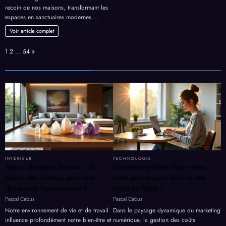
recoin de nos maisons, transformant les
espaces en sanctuaires modernes.…
Voir article complet
Page:
Next
1
2
…
54
»
INTÉRIEUR
TECHNOLOGIE
Salon, chambre, bureau : où
Comment profiter d’un minea
placer des cristaux pour une
code promo pour réduire vos
décoration harmonieuse ?
coûts en ligne ?
Pascal Cabus
Pascal Cabus
Notre environnement de vie et de travail
Dans le paysage dynamique du marketing
influence profondément notre bien-être et
numérique, la gestion des coûts