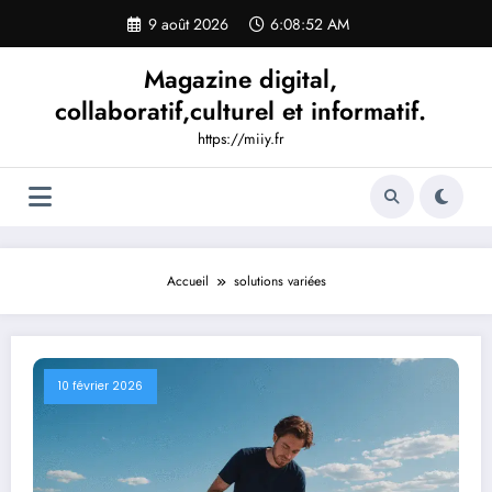
Aller
9 août 2026
6:08:53 AM
au
contenu
Magazine digital,
collaboratif,culturel et informatif.
https://miiy.fr
Accueil
solutions variées
10 février 2026