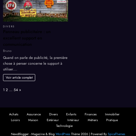
DIVERS
Panneau publicitaire : un
excellent support en
communication
Bruno
Quand on parle de publicité, la première
chose à penser concerne le support à
utiliser.…
Voir article complet
Page:
Next
1
2
…
54
»
Achats
Assurance
Divers
Enfants
Finances
Immobilier
Loisirs
Maison
Extérieur
Intérieur
Métiers
Pratique
Technologie
NewsBlogger - Magazine & Blog
WordPress
Thème 2026 | Powered By
SpiceThemes