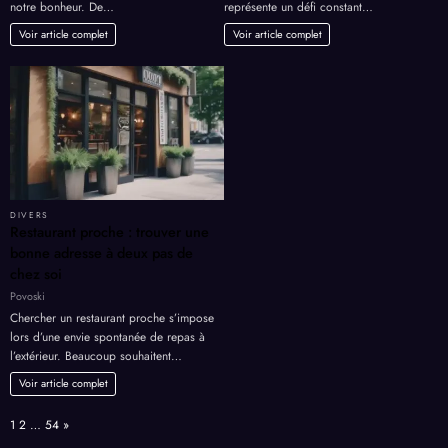
notre bonheur. De…
représente un défi constant…
Voir article complet
Voir article complet
DIVERS
Restaurant proche : trouver une
bonne adresse à deux pas de
chez soi
Povoski
Chercher un restaurant proche s’impose
lors d’une envie spontanée de repas à
l’extérieur. Beaucoup souhaitent…
Voir article complet
Page:
Next
1
2
…
54
»