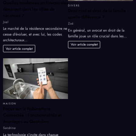
Quelles tendances architecturales
DIVERS
dominent dans les villas de
Droit civil et droit de la famille :
vacances ?
quelle différence ?
Joel
Zoé
Le marché de la résidence secondaire ne
En général, un avocat en droit de la
cesse d’évoluer, et avec lui, les codes
famille joue un rôle crucial dans les…
architecturaux…
Voir article complet
Voir article complet
MAISON
Focus sur la Robinetterie
Connectée : Fonctionnalités et
Avantages au Quotidien
Sandrine
La technologie s’invite dans chaque