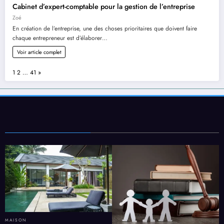
Cabinet d’expert-comptable pour la gestion de l’entreprise
Zoé
En création de l’entreprise, une des choses prioritaires que doivent faire
chaque entrepreneur est d’élaborer…
Voir article complet
Page:
Next
1
2
…
41
»
MAISON